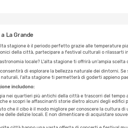
e a La Grande
'alta stagione è il periodo perfetto grazie alle temperature p
ici della città, partecipare a festival culturali o rilassarti i
stronomia locale? L'alta stagione ti offrirà un'ampia scelta di
i consentirà di esplorare la bellezza naturale dei dintorni. Se
e naturali, l'alta stagione ti permetterà di goderti appieno p
gione includono:
a nei quartieri più antichi della città e trascorri del tempo
he e scopri le affascinanti storie dietro alcuni degli edifici pi
uto che il cibo è il modo migliore per conoscere la cultura di
e delle delizie locali. E non dimenticare di acquistare souve
lte città hanno una vasta offerta di concerti e festival musi