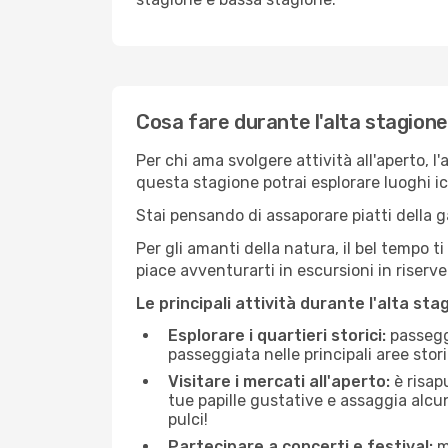
Cosa fare durante l'alta stagion
Per chi ama svolgere attività all'aperto, l
questa stagione potrai esplorare luoghi icon
Stai pensando di assaporare piatti della ga
Per gli amanti della natura, il bel tempo t
piace avventurarti in escursioni in riserv
Le principali attività durante l'alta sta
Esplorare i quartieri storici:
passeggi
passeggiata nelle principali aree storic
Visitare i mercati all'aperto:
è risap
tue papille gustative e assaggia alcun
pulci!
Partecipare a concerti e festival:
mo