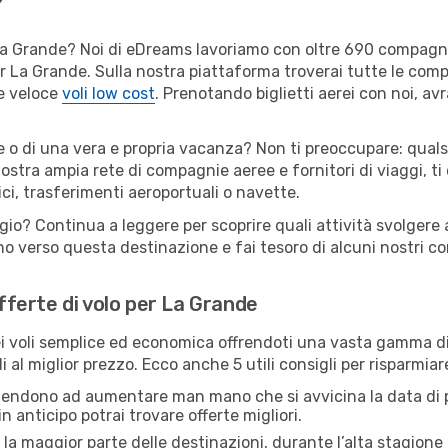
er La Grande? Noi di eDreams lavoriamo con oltre 690 compag
 per La Grande. Sulla nostra piattaforma troverai tutte le co
 e veloce
voli low cost
. Prenotando biglietti aerei con noi, avr
e o di una vera e propria vacanza? Non ti preoccupare: qualsi
nostra ampia rete di compagnie aeree e fornitori di viaggi, ti
ci, trasferimenti aeroportuali o navette.
ggio? Continua a leggere per scoprire quali attività svolgere 
o verso questa destinazione e fai tesoro di alcuni nostri con
offerte di volo per La Grande
 voli semplice ed economica offrendoti una vasta gamma di 
i al miglior prezzo. Ecco anche 5 utili consigli per risparmia
 tendono ad aumentare man mano che si avvicina la data di p
in anticipo potrai trovare offerte migliori.
 la maggior parte delle destinazioni, durante l’alta stagione o 