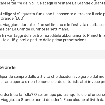
le tariffe dei voli. Se scegli di visitare La Grande durant
ntelligente":
questa funzione ti consente di trovare il volo
a Grande (LGD).
 viaggiare durante i fine settimana e le festività risulta se
are per La Grande durante la settimana.
ti i vantaggi del nostro incredibile abbonamento Prime! Inizi
ita di 15 giorni a partire dalla prima prenotazione.
a Grande
dipende sempre dalle attività che desideri svolgere e dal m
ll’aria aperta e non temono le orde di turisti, altri invece p
erderti tra la folla? O sei un tipo più tranquillo e preferisci
 viaggio, La Grande non ti deluderà. Ecco alcune attività da