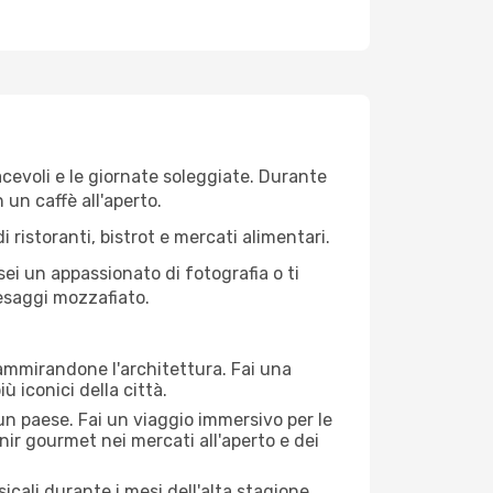
iacevoli e le giornate soleggiate. Durante
n un caffè all'aperto.
 ristoranti, bistrot e mercati alimentari.
 sei un appassionato di fotografia o ti
aesaggi mozzafiato.
 ammirandone l'architettura. Fai una
ù iconici della città.
 un paese. Fai un viaggio immersivo per le
nir gourmet nei mercati all'aperto e dei
cali durante i mesi dell'alta stagione.