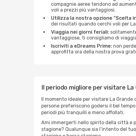
compagnie aeree tendono ad aumentare 
voli a prezzi più vantaggiosi.
Utilizza la nostra opzione "Scelta i
dei risultati quando cerchi voli per L
Viaggia nei giorni feriali:
solitamente,
vantaggiose, ti consigliamo di viaggi
Iscriviti a eDreams Prime:
non perder
approfitta ora della nostra prova gratu
Il periodo migliore per visitare L
Il momento ideale per visitare La Grande 
persone preferiscono godersi il bel tempo a
periodi più tranquilli e meno affollati.
Ami immergerti nello spirito della città e p
stagione? Qualunque sia l’intento del tuo
stagione e bassa stagione.