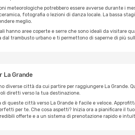
oni meteorologiche potrebbero essere avverse durante i mes
ramica, fotografia o lezioni di danza locale. La bassa stagi
rendere meglio.
cali hanno aree coperte e serre che sono ideali da visitare 
dal trambusto urbano e ti permettono di saperne di più sulla
er La Grande
ono diverse città da cui partire per raggiungere La Grande. Qu
i diretti verso la tua destinazione.
 di queste città verso La Grande è facile e veloce. Approfitt
a perfetti per te. Che cosa aspetti? Inizia ora a pianificare il 
edibili offerte e a un sistema di prenotazione rapido e intuit