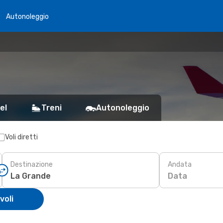
Autonoleggio
el
Treni
Autonoleggio
Voli diretti
Destinazione
Andata
Data
voli