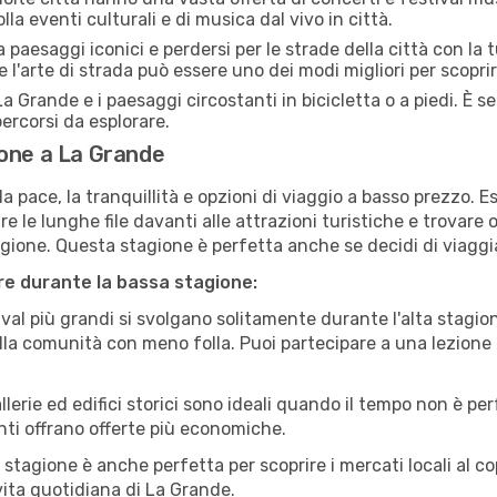
la eventi culturali e di musica dal vivo in città.
paesaggi iconici e perdersi per le strade della città con la
e l'arte di strada può essere uno dei modi migliori per scopri
a Grande e i paesaggi circostanti in bicicletta o a piedi. È
 percorsi da esplorare.
ione a La Grande
a pace, la tranquillità e opzioni di viaggio a basso prezzo. 
 le lunghe file davanti alle attrazioni turistiche e trovare o
agione. Questa stagione è perfetta anche se decidi di viaggi
are durante la bassa stagione:
val più grandi si svolgano solitamente durante l'alta stagio
sulla comunità con meno folla. Puoi partecipare a una lezione 
lerie ed edifici storici sono ideali quando il tempo non è p
ti offrano offerte più economiche.
 stagione è anche perfetta per scoprire i mercati locali al c
 vita quotidiana di La Grande.