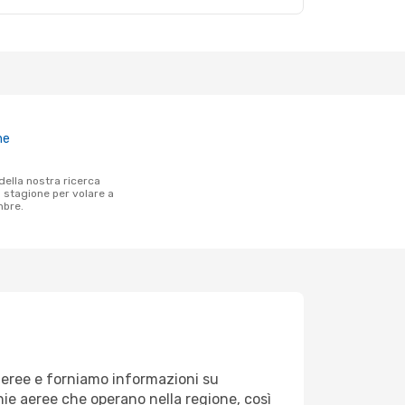
ne
a stagione per volare a
mbre.
 aeree e forniamo informazioni su
gnie aeree che operano nella regione, così