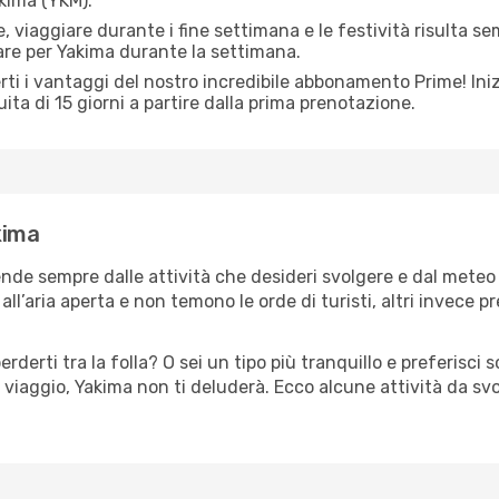
akima (YKM).
 viaggiare durante i fine settimana e le festività risulta se
are per Yakima durante la settimana.
ti i vantaggi del nostro incredibile abbonamento Prime! Inizi
ita di 15 giorni a partire dalla prima prenotazione.
kima
ende sempre dalle attività che desideri svolgere e dal meteo
ll’aria aperta e non temono le orde di turisti, altri invece p
erderti tra la folla? O sei un tipo più tranquillo e preferisci
 viaggio, Yakima non ti deluderà. Ecco alcune attività da sv