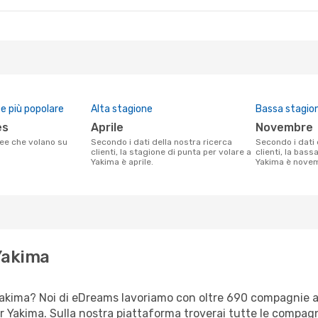
 più popolare
Alta stagione
Bassa stagio
es
aprile
novembre
Secondo i dati della nostra ricerca
Secondo i dati della nostra ricerca
clienti, la stagione di punta per volare a
clienti, la bass
Yakima è aprile.
Yakima è nove
 Yakima
er Yakima? Noi di eDreams lavoriamo con oltre 690 compagnie
 per Yakima. Sulla nostra piattaforma troverai tutte le compa