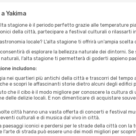
e a Yakima
'alta stagione è il periodo perfetto grazie alle temperature p
ici della città, partecipare a festival culturali o rilassarti i
stronomia locale? L'alta stagione ti offrirà un'ampia scelta di
i consentirà di esplorare la bellezza naturale dei dintorni. Se
e naturali, l'alta stagione ti permetterà di goderti appieno p
gione includono:
a nei quartieri più antichi della città e trascorri del tempo
he e scopri le affascinanti storie dietro alcuni degli edifici pi
uto che il cibo è il modo migliore per conoscere la cultura di
e delle delizie locali. E non dimenticare di acquistare souve
lte città hanno una vasta offerta di concerti e festival musi
eventi culturali e di musica dal vivo in città.
paesaggi iconici e perdersi per le strade della città con la
e l'arte di strada può essere uno dei modi migliori per scopri