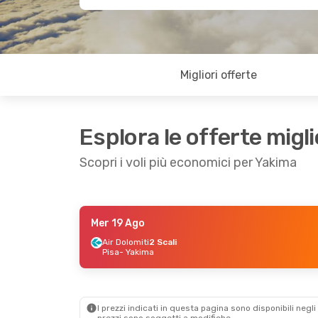
Migliori offerte
Esplora le offerte migli
Scopri i voli più economici per Yakima
Mer 19 Ago
Sab 12 Set
- Sab 19 Set
Air Dolomiti
2 Scali
Pisa
- Yakima
American Airlines
2 Scali
Milano
- Yakima
American Airlines
2 Scali
Yakima
- Milano
I prezzi indicati in questa pagina sono disponibili negli 