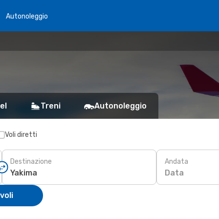
Autonoleggio
el
Treni
Autonoleggio
Voli diretti
Destinazione
Andata
Data
voli