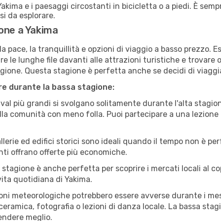
akima e i paesaggi circostanti in bicicletta o a piedi. È sem
rsi da esplorare.
ione a Yakima
a pace, la tranquillità e opzioni di viaggio a basso prezzo. 
 le lunghe file davanti alle attrazioni turistiche e trovare o
agione. Questa stagione è perfetta anche se decidi di viaggi
are durante la bassa stagione:
val più grandi si svolgano solitamente durante l'alta stagio
sulla comunità con meno folla. Puoi partecipare a una lezione 
lerie ed edifici storici sono ideali quando il tempo non è p
ti offrano offerte più economiche.
 stagione è anche perfetta per scoprire i mercati locali al c
 vita quotidiana di Yakima.
oni meteorologiche potrebbero essere avverse durante i mes
ramica, fotografia o lezioni di danza locale. La bassa stagi
rendere meglio.