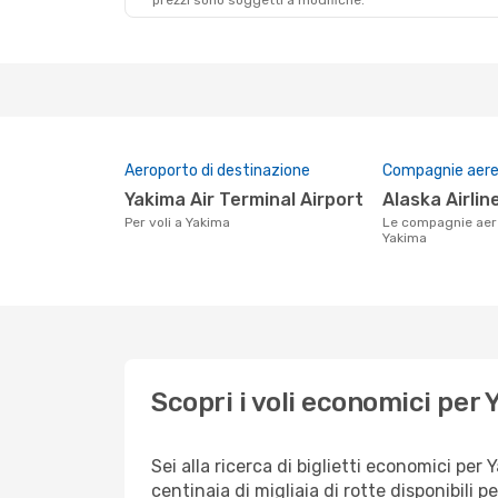
prezzi sono soggetti a modifiche.
Aeroporto di destinazione
Compagnie aeree
Yakima Air Terminal Airport
Alaska Airlin
Per voli a Yakima
Le compagnie aeree che volano su
Yakima
Scopri i voli economici per
Sei alla ricerca di biglietti economici p
centinaia di migliaia di rotte disponibili