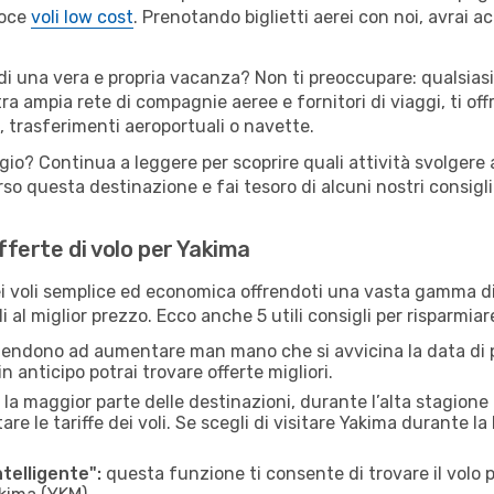
loce
voli low cost
. Prenotando biglietti aerei con noi, avrai ac
 di una vera e propria vacanza? Non ti preoccupare: qualsiasi
tra ampia rete di compagnie aeree e fornitori di viaggi, ti of
, trasferimenti aeroportuali o navette.
gio? Continua a leggere per scoprire quali attività svolgere 
o questa destinazione e fai tesoro di alcuni nostri consigli 
offerte di volo per Yakima
 voli semplice ed economica offrendoti una vasta gamma di 
 al miglior prezzo. Ecco anche 5 utili consigli per risparmia
 tendono ad aumentare man mano che si avvicina la data di p
in anticipo potrai trovare offerte migliori.
 la maggior parte delle destinazioni, durante l’alta stagione o 
le tariffe dei voli. Se scegli di visitare Yakima durante la
ntelligente":
questa funzione ti consente di trovare il volo