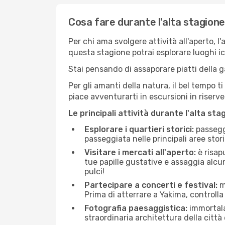
Cosa fare durante l'alta stagion
Per chi ama svolgere attività all'aperto, l
questa stagione potrai esplorare luoghi icon
Stai pensando di assaporare piatti della ga
Per gli amanti della natura, il bel tempo t
piace avventurarti in escursioni in riserv
Le principali attività durante l'alta sta
Esplorare i quartieri storici:
passeggi
passeggiata nelle principali aree storic
Visitare i mercati all'aperto:
è risap
tue papille gustative e assaggia alcun
pulci!
Partecipare a concerti e festival:
mo
Prima di atterrare a Yakima, controlla 
Fotografia paesaggistica:
immortala 
straordinaria architettura della città 