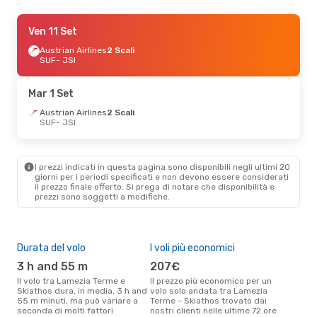
Mer 26 Ago
Ven 11 Set
- Sab 29 Ago
Lufthansa
Austrian Airlines
1 Scalo
2 Scali
SUF
SUF
- JSI
- JSI
Austrian Airlines
1 Scalo
JSI
- SUF
Mar 1 Set
Lun 7 Set
Austrian Airlines
- Ven 11 Set
2 Scali
SUF
- JSI
ITA Airways
2 Scali
SUF
- JSI
Discover Airlines
2 Scali
JSI
- SUF
I prezzi indicati in questa pagina sono disponibili negli ultimi 20
giorni per i periodi specificati e non devono essere considerati
il ​​prezzo finale offerto. Si prega di notare che disponibilità e
Sab 19 Set
- Mer 23 Set
prezzi sono soggetti a modifiche.
ITA Airways
2 Scali
SUF
- JSI
Sky Express
2 Scali
JSI
- SUF
Durata del volo
I voli più economici
Alt
3 h and 55 m
207€
ap
Gio 1 Ott
- Sab 3 Ott
Il volo tra Lamezia Terme e
Il prezzo più economico per un
Secondo i dati della nostra
Skiathos dura, in media, 3 h and
volo solo andata tra Lamezia
rice
ITA Airways
2 Scali
55 m minuti, ma può variare a
Terme - Skiathos trovato dai
punt
SUF
- JSI
seconda di molti fattori
nostri clienti nelle ultime 72 ore
Term
Sky Express
2 Scali