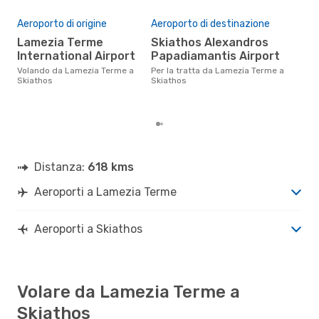
JSI
- SUF
Il 
Aeroporto di origine
Aeroporto di destinazione
pre
Lamezia Terme
Skiathos Alexandros
a
International Airport
Papadiamantis Airport
Secondo i nostri dati reali
otto
Volando da Lamezia Terme a
Per la tratta da Lamezia Terme a
gett
Skiathos
Skiathos
per
Lam
Distanza:
618 kms
Aeroporti a Lamezia Terme
Aeroporti a Skiathos
Volare da Lamezia Terme a
Skiathos