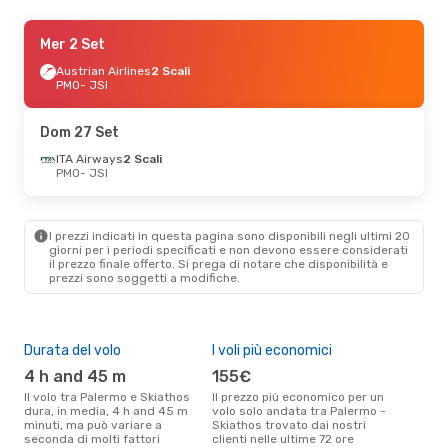
Mar 1 Set
Mer 2 Set
- Gio 3 Set
Lufthansa
Austrian Airlines
2 Scali
2 Scali
PMO
PMO
- JSI
- JSI
Austrian Airlines
1 Scalo
JSI
- PMO
Dom 27 Set
Ven 4 Set
ITA Airways
- Ven 11 Set
2 Scali
PMO
- JSI
Austrian Airlines
2 Scali
PMO
- JSI
Discover Airlines
1 Scalo
JSI
- PMO
I prezzi indicati in questa pagina sono disponibili negli ultimi 20
giorni per i periodi specificati e non devono essere considerati
il ​​prezzo finale offerto. Si prega di notare che disponibilità e
Ven 18 Set
- Mer 23 Set
prezzi sono soggetti a modifiche.
Austrian Airlines
2 Scali
PMO
- JSI
Sky Express
2 Scali
JSI
- PMO
Durata del volo
I voli più economici
Alt
4 h and 45 m
155€
ap
Il volo tra Palermo e Skiathos
Il prezzo più economico per un
Secondo i dati della nostra
dura, in media, 4 h and 45 m
volo solo andata tra Palermo -
rice
minuti, ma può variare a
Skiathos trovato dai nostri
punt
seconda di molti fattori
clienti nelle ultime 72 ore
Skia