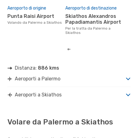
Il 
pre
Aeroporto di origine
Aeroporto di destinazione
a
Punta Raisi Airport
Skiathos Alexandros
Papadiamantis Airport
Secondo i nostri dati reali
Volando da Palermo a Skiathos
giug
Per la tratta da Palermo a
gett
Skiathos
per
Pal
Distanza:
886 kms
Aeroporti a Palermo
Aeroporti a Skiathos
Volare da Palermo a Skiathos