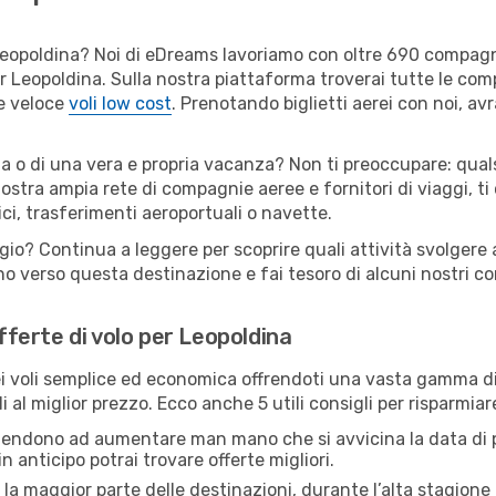
er Leopoldina? Noi di eDreams lavoriamo con oltre 690 compa
 per Leopoldina. Sulla nostra piattaforma troverai tutte le c
 e veloce
voli low cost
. Prenotando biglietti aerei con noi, avr
na o di una vera e propria vacanza? Non ti preoccupare: quals
nostra ampia rete di compagnie aeree e fornitori di viaggi, ti
ci, trasferimenti aeroportuali o navette.
ggio? Continua a leggere per scoprire quali attività svolgere 
o verso questa destinazione e fai tesoro di alcuni nostri con
offerte di volo per Leopoldina
 voli semplice ed economica offrendoti una vasta gamma di 
i al miglior prezzo. Ecco anche 5 utili consigli per risparmia
 tendono ad aumentare man mano che si avvicina la data di p
in anticipo potrai trovare offerte migliori.
 la maggior parte delle destinazioni, durante l’alta stagione o 