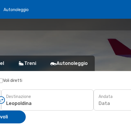
Autonoleggio
el
Treni
Autonoleggio
Voli diretti
Destinazione
Andata
Data
voli