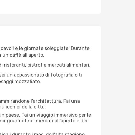
iacevoli e le giornate soleggiate. Durante
n un caffè all'aperto.
 ristoranti, bistrot e mercati alimentari.
 sei un appassionato di fotografia o ti
aesaggi mozzafiato.
 ammirandone l'architettura. Fai una
ù iconici della città.
 un paese. Fai un viaggio immersivo per le
nir gourmet nei mercati all'aperto e dei
cali durante i mesi dell'alta stagione.