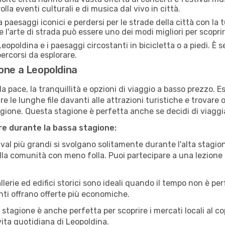
lla eventi culturali e di musica dal vivo in città.
paesaggi iconici e perdersi per le strade della città con la
e l'arte di strada può essere uno dei modi migliori per scopri
eopoldina e i paesaggi circostanti in bicicletta o a piedi. È
 percorsi da esplorare.
one a Leopoldina
a pace, la tranquillità e opzioni di viaggio a basso prezzo. 
 le lunghe file davanti alle attrazioni turistiche e trovare o
agione. Questa stagione è perfetta anche se decidi di viaggi
are durante la bassa stagione:
val più grandi si svolgano solitamente durante l'alta stagio
sulla comunità con meno folla. Puoi partecipare a una lezione 
lerie ed edifici storici sono ideali quando il tempo non è p
ti offrano offerte più economiche.
 stagione è anche perfetta per scoprire i mercati locali al c
 vita quotidiana di Leopoldina.