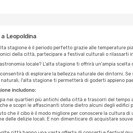
 a Leopoldina
'alta stagione è il periodo perfetto grazie alle temperature p
ici della città, partecipare a festival culturali o rilassarti i
stronomia locale? L'alta stagione ti offrirà un'ampia scelta di
i consentirà di esplorare la bellezza naturale dei dintorni. Se
e naturali, l'alta stagione ti permetterà di goderti appieno p
gione includono:
a nei quartieri più antichi della città e trascorri del tempo
he e scopri le affascinanti storie dietro alcuni degli edifici pi
uto che il cibo è il modo migliore per conoscere la cultura di
e delle delizie locali. E non dimenticare di acquistare souve
lte città hanno una vasta offerta di concerti e festival musi