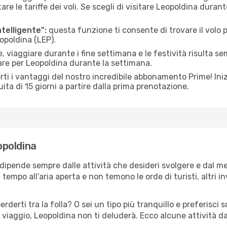
le tariffe dei voli. Se scegli di visitare Leopoldina durant
ntelligente":
questa funzione ti consente di trovare il volo
eopoldina (LEP).
 viaggiare durante i fine settimana e le festività risulta se
are per Leopoldina durante la settimana.
ti i vantaggi del nostro incredibile abbonamento Prime! Inizi
ita di 15 giorni a partire dalla prima prenotazione.
eopoldina
 dipende sempre dalle attività che desideri svolgere e dal m
tempo all’aria aperta e non temono le orde di turisti, altri 
erderti tra la folla? O sei un tipo più tranquillo e preferisci
 viaggio, Leopoldina non ti deluderà. Ecco alcune attività d