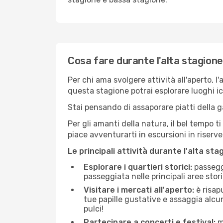
Cosa fare durante l'alta stagione
Per chi ama svolgere attività all'aperto, l
questa stagione potrai esplorare luoghi icon
Stai pensando di assaporare piatti della ga
Per gli amanti della natura, il bel tempo t
piace avventurarti in escursioni in riserv
Le principali attività durante l'alta sta
Esplorare i quartieri storici:
passeggi
passeggiata nelle principali aree storic
Visitare i mercati all'aperto:
è risap
tue papille gustative e assaggia alcun
pulci!
Partecipare a concerti e festival:
mo