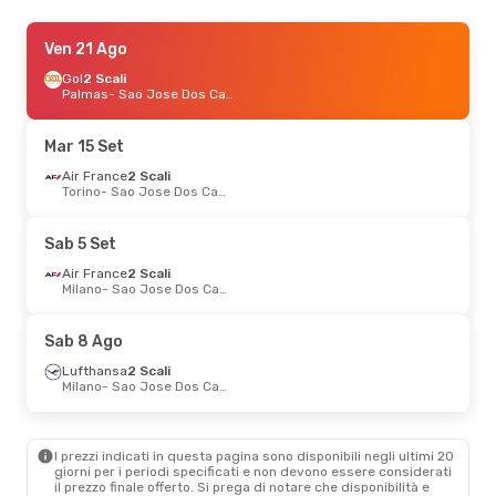
Sab 8 Ago
Ven 21 Ago
- Sab 15 Ago
Air France
Gol
2 Scali
2 Scali
Firenze
Palmas
- Sao Jose Dos Campos
- Sao Jose Dos Campos
Gol
2 Scali
Sao Jose Dos Campos
- Firenze
Mar 15 Set
Air France
2 Scali
Torino
- Sao Jose Dos Campos
Sab 5 Set
Air France
2 Scali
Milano
- Sao Jose Dos Campos
Sab 8 Ago
Lufthansa
2 Scali
Milano
- Sao Jose Dos Campos
I prezzi indicati in questa pagina sono disponibili negli ultimi 20
giorni per i periodi specificati e non devono essere considerati
il ​​prezzo finale offerto. Si prega di notare che disponibilità e