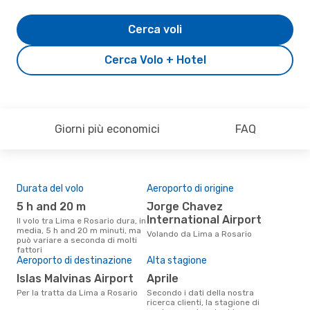
Cerca voli
Cerca Volo + Hotel
Giorni più economici
FAQ
Durata del volo
Aeroporto di origine
Pre
5 h and 20 m
Jorge Chavez
31
International Airport
Il volo tra Lima e Rosario dura, in
Il prezzo medio di un volo Lima -
media, 5 h and 20 m minuti, ma
Ros
Volando da Lima a Rosario
può variare a seconda di molti
sola
fattori
prez
Aeroporto di destinazione
Alta stagione
Islas Malvinas Airport
aprile
Per la tratta da Lima a Rosario
Secondo i dati della nostra
ricerca clienti, la stagione di