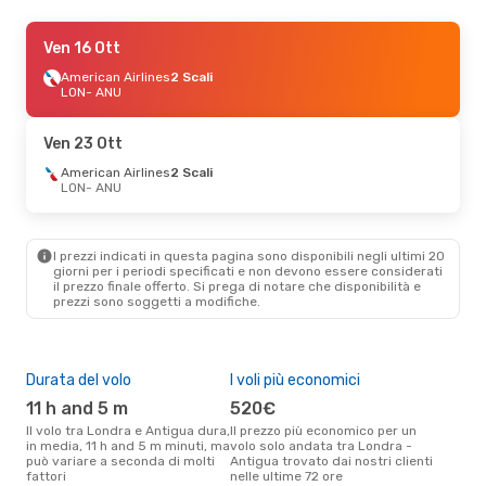
Mar 3 Nov
Ven 16 Ott
- Mer 4 Nov
British Airways
American Airlines
Diretto
2 Scali
LON
LON
- ANU
- ANU
British Airways
Diretto
ANU
- LON
Ven 23 Ott
Lun 7 Set
American Airlines
- Dom 13 Set
2 Scali
LON
- ANU
British Airways
Diretto
LON
- ANU
British Airways
Diretto
ANU
- LON
I prezzi indicati in questa pagina sono disponibili negli ultimi 20
giorni per i periodi specificati e non devono essere considerati
il ​​prezzo finale offerto. Si prega di notare che disponibilità e
Lun 12 Ott
- Dom 18 Ott
prezzi sono soggetti a modifiche.
British Airways
Diretto
LON
- ANU
British Airways
Diretto
ANU
- LON
Durata del volo
I voli più economici
Alt
11 h and 5 m
520€
ap
Il volo tra Londra e Antigua dura,
Il prezzo più economico per un
Secondo i dati della nostra
in media, 11 h and 5 m minuti, ma
volo solo andata tra Londra -
rice
può variare a seconda di molti
Antigua trovato dai nostri clienti
punt
fattori
nelle ultime 72 ore
Anti