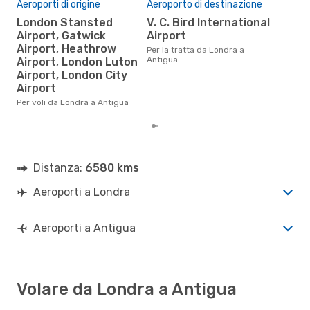
Aeroporti di origine
Aeroporto di destinazione
Pre
London Stansted
V. C. Bird International
Airport, Gatwick
Airport
9
Airport, Heathrow
Per la tratta da Londra a
Il prezzo medio di un volo Londra
Antigua
Airport, London Luton
- A
sola
Airport, London City
prez
Airport
Per voli da Londra a Antigua
Distanza:
6580 kms
Aeroporti a Londra
Aeroporti a Antigua
Volare da Londra a Antigua