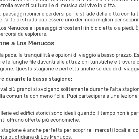
rolla eventi culturali e di musica dal vivo in città.
paesaggi iconici e perdersi per le strade della città con la
e l'arte di strada può essere uno dei modi migliori per scopri
os Menucos e i paesaggi circostanti in bicicletta o a piedi.
 percorsi da esplorare.
ione a Los Menucos
a pace, la tranquillità e opzioni di viaggio a basso prezzo. 
 le lunghe file davanti alle attrazioni turistiche e trovare o
agione. Questa stagione è perfetta anche se decidi di viaggi
are durante la bassa stagione:
val più grandi si svolgano solitamente durante l'alta stagio
sulla comunità con meno folla. Puoi partecipare a una lezione 
lerie ed edifici storici sono ideali quando il tempo non è p
ti offrano offerte più economiche.
 stagione è anche perfetta per scoprire i mercati locali al c
a vita quotidiana di Los Menucos.