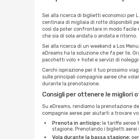
Sei alla ricerca di biglietti economici p
centinaia di migliaia di rotte disponibili
così da poter confrontare in modo facile
che sia di sola andata o andata e ritorno.
Sei alla ricerca di un weekend a Los Menuc
eDreams ha la soluzione che fa per te. Gra
pacchetti volo + hotel e servizi di nolegg
Cerchi ispirazione per il tuo prossimo via
sulle principali compagnie aeree che volan
durante la prenotazione.
Consigli per ottenere le migliori 
Su eDreams, rendiamo la prenotazione dei
compagnie aeree per aiutarti a trovare vol
Prenota in anticipo:
le tariffe aeree
stagione. Prenotando i biglietti aerei 
Vola durante la bassa stagione:
per