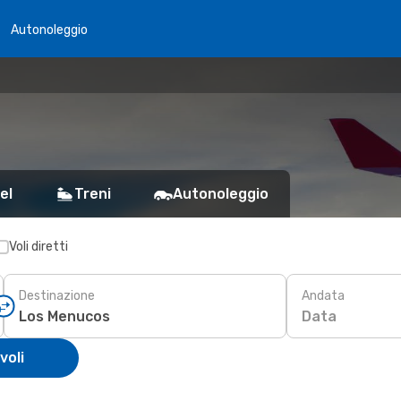
Autonoleggio
s
el
Treni
Autonoleggio
Voli diretti
Destinazione
Andata
Data
voli