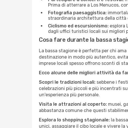
Prima di atterrare a Los Menucos, cont
Fotografia paesaggistica:
immortala 
straordinaria architettura della città 
Ciclismo ed escursionismo:
esplora L
dagli uffici turistici locali sui migliori
Cosa fare durante la bassa stag
La bassa stagione è perfetta per chi ama l
destinazione in modo più autentico, evitare
imprese locali spesso offrono sconti di st
Ecco alcune delle migliori attività da f
Scopri le tradizioni locali:
sebbene i festi
celebrazioni più piccoli e più incentrati 
un'esperienza più personale.
Visita le attrazioni al coperto:
musei, gal
abbastanza comune che questi stabilimen
Esplora lo shopping stagionale:
la bassa
unici, assaggiare il cibo locale e vivere l