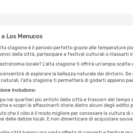
e a Los Menucos
'alta stagione è il periodo perfetto grazie alle temperature p
ici della città, partecipare a festival culturali o rilassarti i
stronomia locale? L'alta stagione ti offrirà un'ampia scelta di
i consentirà di esplorare la bellezza naturale dei dintorni. Se
e naturali, l'alta stagione ti permetterà di goderti appieno p
gione includono:
a nei quartieri più antichi della città e trascorri del tempo
he e scopri le affascinanti storie dietro alcuni degli edifici pi
uto che il cibo è il modo migliore per conoscere la cultura di
e delle delizie locali. E non dimenticare di acquistare souve
lte città hanno una vasta offerta di concerti e festival musi