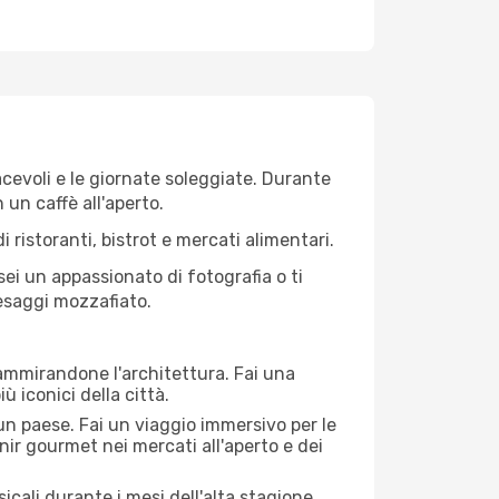
iacevoli e le giornate soleggiate. Durante
n un caffè all'aperto.
 ristoranti, bistrot e mercati alimentari.
 sei un appassionato di fotografia o ti
aesaggi mozzafiato.
 ammirandone l'architettura. Fai una
ù iconici della città.
 un paese. Fai un viaggio immersivo per le
nir gourmet nei mercati all'aperto e dei
cali durante i mesi dell'alta stagione.