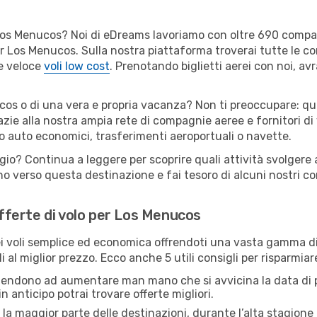
er Los Menucos? Noi di eDreams lavoriamo con oltre 690 comp
 per Los Menucos. Sulla nostra piattaforma troverai tutte le
 e veloce
voli low cost
. Prenotando biglietti aerei con noi, avr
os o di una vera e propria vacanza? Non ti preoccupare: qual
zie alla nostra ampia rete di compagnie aeree e fornitori di v
io auto economici, trasferimenti aeroportuali o navette.
ggio? Continua a leggere per scoprire quali attività svolgere
o verso questa destinazione e fai tesoro di alcuni nostri con
offerte di volo per Los Menucos
 voli semplice ed economica offrendoti una vasta gamma di 
i al miglior prezzo. Ecco anche 5 utili consigli per risparmi
 tendono ad aumentare man mano che si avvicina la data di p
in anticipo potrai trovare offerte migliori.
 la maggior parte delle destinazioni, durante l’alta stagione o 