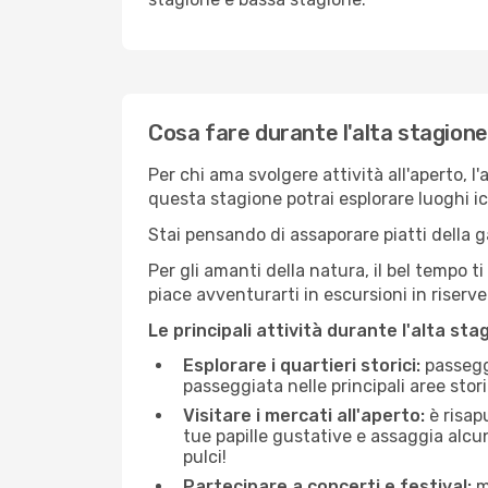
Cosa fare durante l'alta stagion
Per chi ama svolgere attività all'aperto, l
questa stagione potrai esplorare luoghi icon
Stai pensando di assaporare piatti della ga
Per gli amanti della natura, il bel tempo t
piace avventurarti in escursioni in riserv
Le principali attività durante l'alta sta
Esplorare i quartieri storici:
passeggi
passeggiata nelle principali aree storic
Visitare i mercati all'aperto:
è risap
tue papille gustative e assaggia alcun
pulci!
Partecipare a concerti e festival:
mo