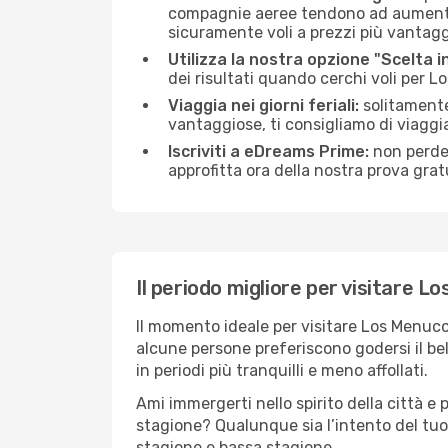
compagnie aeree tendono ad aumentare 
sicuramente voli a prezzi più vantagg
Utilizza la nostra opzione "Scelta i
dei risultati quando cerchi voli per 
Viaggia nei giorni feriali:
solitamente,
vantaggiose, ti consigliamo di viagg
Iscriviti a eDreams Prime:
non perder
approfitta ora della nostra prova gratu
Il periodo migliore per visitare 
Il momento ideale per visitare Los Menuco
alcune persone preferiscono godersi il bel 
in periodi più tranquilli e meno affollati.
Ami immergerti nello spirito della città e p
stagione? Qualunque sia l’intento del tuo
stagione e bassa stagione.