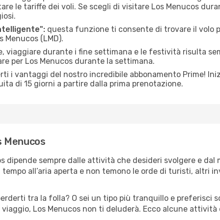
le tariffe dei voli. Se scegli di visitare Los Menucos duran
iosi.
ntelligente":
questa funzione ti consente di trovare il volo
Los Menucos (LMD).
 viaggiare durante i fine settimana e le festività risulta se
iare per Los Menucos durante la settimana.
ti i vantaggi del nostro incredibile abbonamento Prime! Inizi
ita di 15 giorni a partire dalla prima prenotazione.
Los Menucos
s dipende sempre dalle attività che desideri svolgere e dal
tempo all’aria aperta e non temono le orde di turisti, altri 
erderti tra la folla? O sei un tipo più tranquillo e preferisci
 viaggio, Los Menucos non ti deluderà. Ecco alcune attività