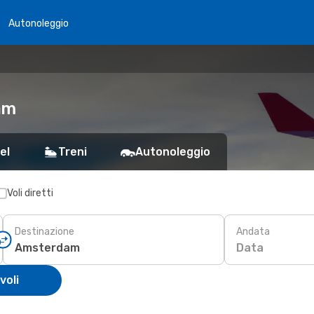
Autonoleggio
am
el
Treni
Autonoleggio
Voli diretti
Destinazione
Andata
Data
voli