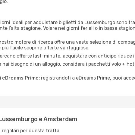
gio.
giorni ideali per acquistare biglietti da Lussemburgo sono tra 
 l’alta stagione. Volare nei giorni feriali o in bassa stagio
 nostro motore di ricerca offre una vasta selezione di comp
e più facile scoprire offerte vantaggiose.
rcano offerte last-minute, acquistare con anticipo riduce il
 hai bisogno di un alloggio, considera i pacchetti volo + hot
di eDreams Prime:
registrandoti a eDreams Prime, puoi acced
a Lussemburgo e Amsterdam
 regolari per questa tratta.