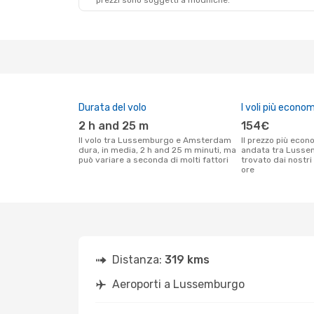
prezzi sono soggetti a modifiche.
Ven 18 Set
- Dom 20 Set
Mar 13 Ott
Lufthansa
1 Scalo
LUX
- AMS
1 Scalo
Lufthansa
1 Scalo
LUX
- AMS
AMS
- LUX
1 Scalo
AMS
- LUX
Durata del volo
I voli più econom
2 h and 25 m
154€
Il volo tra Lussemburgo e Amsterdam
Il prezzo più economico per un volo solo
dura, in media, 2 h and 25 m minuti, ma
andata tra Luss
può variare a seconda di molti fattori
trovato dai nostri 
ore
Distanza:
319 kms
Aeroporti a Lussemburgo