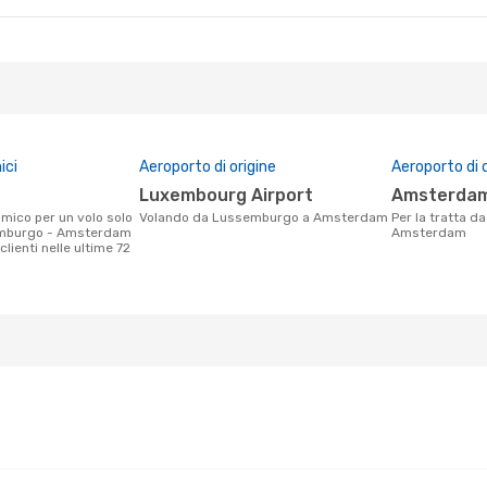
- Gio 15 Ott
Swiss International Air Lines
Swiss International Air Lines
ici
Aeroporto di origine
Aeroporto di 
Luxembourg Airport
Amsterdam
Volando da Lussemburgo a Amsterdam
Per la tratta da Lussemburgo a
emburgo - Amsterdam
Amsterdam
clienti nelle ultime 72