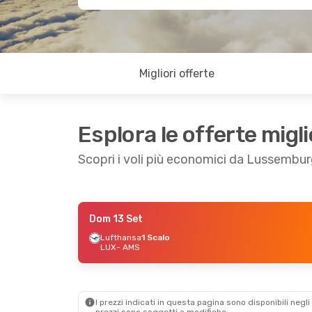
Migliori offerte
Esplora le offerte migli
Scopri i voli più economici da Lussemb
Dom 13 Set
Dom 13 Set
- Gio 17 Set
Ven 2 Ott
-
Lufthansa
1 Scalo
LUX
- AMS
Lufthansa
1 Scalo
Lufthansa
LUX
- AMS
LUX
- AMS
Lufthansa
1 Scalo
AMS
- LUX
1 Scalo
AMS
- LUX
I prezzi indicati in questa pagina sono disponibili negli 