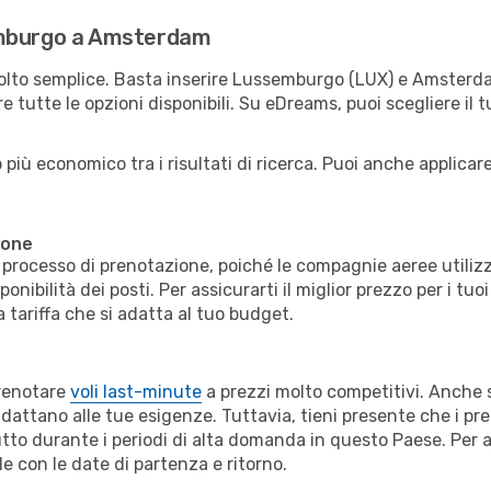
emburgo a Amsterdam
molto semplice. Basta inserire Lussemburgo (LUX) e Amsterda
e tutte le opzioni disponibili. Su eDreams, puoi scegliere il t
più economico tra i risultati di ricerca. Puoi anche applicare f
ione
il processo di prenotazione, poiché le compagnie aeree utiliz
nibilità dei posti. Per assicurarti il miglior prezzo per i tu
 tariffa che si adatta al tuo budget.
prenotare
voli last-minute
a prezzi molto competitivi. Anche s
dattano alle tue esigenze. Tuttavia, tieni presente che i pre
 durante i periodi di alta domanda in questo Paese. Per au
le con le date di partenza e ritorno.