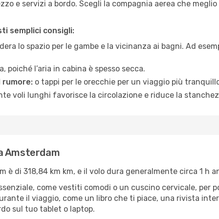
zo e servizi a bordo. Scegli la compagnia aerea che meglio si
i semplici consigli:
era lo spazio per le gambe e la vicinanza ai bagni. Ad esem
, poiché l’aria in cabina è spesso secca.
l rumore:
o tappi per le orecchie per un viaggio più tranquillo
e voli lunghi favorisce la circolazione e riduce la stanchez
 a Amsterdam
è di 318,84 km km, e il volo dura generalmente circa 1 h an
’essenziale, come vestiti comodi o un cuscino cervicale, per 
urante il viaggio, come un libro che ti piace, una rivista in
rdo sul tuo tablet o laptop.