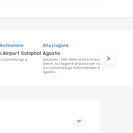
destinazione
Alta stagione
Compagnie 
questa tra
 Airport Schiphol
agosto
Klm Roya
Secondo i dati della nostra ricerca
clienti, la stagione di punta per volare
Le compagnie aeree che volano tra
tra Lussemburgo e Amsterdam è
Lussemburg
agosto .