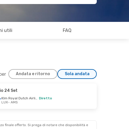
i utili
FAQ
 per
Andata e ritorno
Sola andata
io 24 Set
Klm Royal Dutch Airlines
Diretto
LUX
- AMS
zzo finale offerto. Si prega di notare che disponibilità e