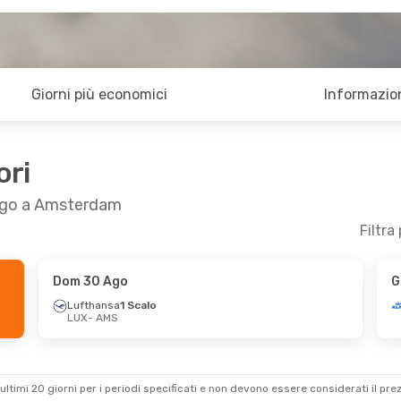
Giorni più economici
Informazion
ori
urgo a Amsterdam
Filtra
Dom 30 Ago
G
 Lun 5 Ott
Gio 27 Ago
- Lun 31 Ago
Lufthansa
1 Scalo
LUX
- AMS
1 Scalo
Lufthansa
1 Scalo
LUX
- AMS
Swiss International Air Lines
Lufthansa
1 Scalo
AMS
- LUX
ultimi 20 giorni per i periodi specificati e non devono essere considerati il ​​pre