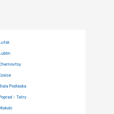
 Lutsk
Lublin
 Chernovtsy
 Kosice
 Biala Podlaska
 Poprad - Tatry
 Miskolc