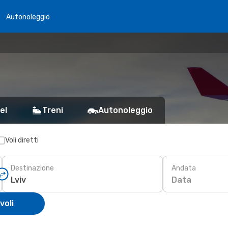
Autonoleggio
el
Treni
Autonoleggio
Voli diretti
Destinazione
Andata
Data
voli