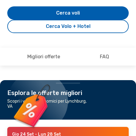
Cerca voli
Cerca Volo + Hotel
Migliori offerte
FAQ
Esplora le offerte migliori
Scopri i voli più economici per Lynchburg,
VA
Gio 24 Set
- Lun 28 Set