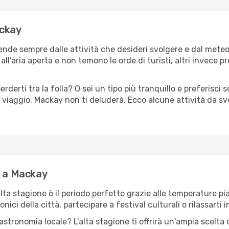
ackay
ende sempre dalle attività che desideri svolgere e dal mete
ll’aria aperta e non temono le orde di turisti, altri invece p
erderti tra la folla? O sei un tipo più tranquillo e preferisci
 viaggio, Mackay non ti deluderà. Ecco alcune attività da sv
e a Mackay
'alta stagione è il periodo perfetto grazie alle temperature p
ici della città, partecipare a festival culturali o rilassarti i
stronomia locale? L'alta stagione ti offrirà un'ampia scelta di