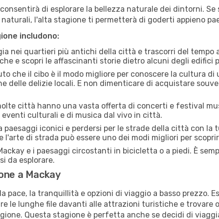
i consentirà di esplorare la bellezza naturale dei dintorni. Se
e naturali, l'alta stagione ti permetterà di goderti appieno p
gione includono:
a nei quartieri più antichi della città e trascorri del tempo
he e scopri le affascinanti storie dietro alcuni degli edifici pi
uto che il cibo è il modo migliore per conoscere la cultura di
e delle delizie locali. E non dimenticare di acquistare souve
lte città hanno una vasta offerta di concerti e festival musi
eventi culturali e di musica dal vivo in città.
paesaggi iconici e perdersi per le strade della città con la
e l'arte di strada può essere uno dei modi migliori per scopri
ackay e i paesaggi circostanti in bicicletta o a piedi. È sem
rsi da esplorare.
ione a Mackay
a pace, la tranquillità e opzioni di viaggio a basso prezzo. 
 le lunghe file davanti alle attrazioni turistiche e trovare o
agione. Questa stagione è perfetta anche se decidi di viaggi