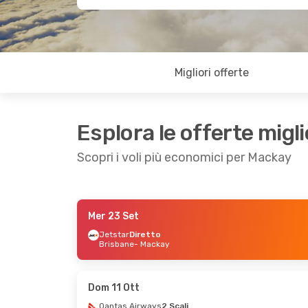
Migliori offerte
Esplora le offerte migli
Scopri i voli più economici per Mackay
Mer 23 Set
Ven 14 Ago
- Gio 20 Ago
Gio 6 Ago
- Gio 
Jetstar
Diretto
Brisbane
- Mackay
Jetstar
Diretto
Qantas Airways
Brisbane
- Mackay
Hervey Bay, QLD
Jetstar
Diretto
Qantas Airways
Mackay
- Brisbane
Mackay
- Hervey
Dom 11 Ott
Qantas Airways
2 Scali