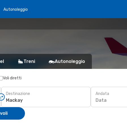
Autonoleggio
el
Treni
Autonoleggio
Voli diretti
Destinazione
Andata
Data
voli