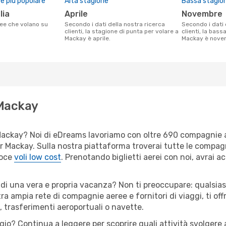
 più popolare
Alta stagione
Bassa stagio
lia
aprile
novembre
Secondo i dati della nostra ricerca
Secondo i dati della nostra ricerca
clienti, la stagione di punta per volare a
clienti, la bass
Mackay è aprile.
Mackay è nove
 Mackay
er Mackay? Noi di eDreams lavoriamo con oltre 690 compagnie
 per Mackay. Sulla nostra piattaforma troverai tutte le compa
loce
voli low cost
. Prenotando biglietti aerei con noi, avrai ac
 di una vera e propria vacanza? Non ti preoccupare: qualsias
tra ampia rete di compagnie aeree e fornitori di viaggi, ti of
, trasferimenti aeroportuali o navette.
ggio? Continua a leggere per scoprire quali attività svolgere 