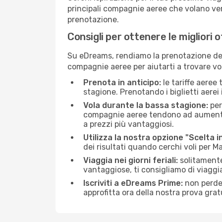
principali compagnie aeree che volano vers
prenotazione.
Consigli per ottenere le migliori 
Su eDreams, rendiamo la prenotazione dei
compagnie aeree per aiutarti a trovare vol
Prenota in anticipo:
le tariffe aeree
stagione. Prenotando i biglietti aerei 
Vola durante la bassa stagione:
per
compagnie aeree tendono ad aumentare 
a prezzi più vantaggiosi.
Utilizza la nostra opzione "Scelta i
dei risultati quando cerchi voli per M
Viaggia nei giorni feriali:
solitamente,
vantaggiose, ti consigliamo di viagg
Iscriviti a eDreams Prime:
non perder
approfitta ora della nostra prova gratu