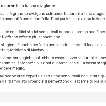
are durante la bassa stagione:
val più grandi si svolgano solitamente durante l'alta stagio
sulla comunità con meno folla. Puoi partecipare a una lezione 
lerie ed edifici storici sono ideali quando il tempo non è p
ti offrano offerte più economiche.
 stagione è anche perfetta per scoprire i mercati locali al c
 vita quotidiana di Mackay.
oni meteorologiche potrebbero essere avverse durante i mes
ramica, fotografia o lezioni di danza locale. La bassa stagi
rendere meglio.
cali hanno aree coperte e serre che sono ideali da visitare 
dal trambusto urbano e ti permettono di saperne di più sulla