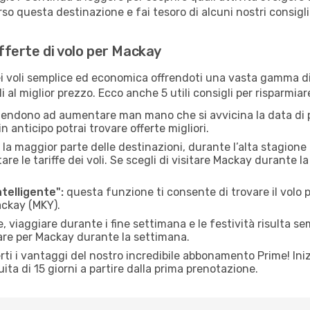
o questa destinazione e fai tesoro di alcuni nostri consigli 
offerte di volo per Mackay
 voli semplice ed economica offrendoti una vasta gamma di 
i al miglior prezzo. Ecco anche 5 utili consigli per risparmia
 tendono ad aumentare man mano che si avvicina la data di p
in anticipo potrai trovare offerte migliori.
 la maggior parte delle destinazioni, durante l’alta stagione o 
le tariffe dei voli. Se scegli di visitare Mackay durante la
ntelligente":
questa funzione ti consente di trovare il volo
ackay (MKY).
 viaggiare durante i fine settimana e le festività risulta se
iare per Mackay durante la settimana.
ti i vantaggi del nostro incredibile abbonamento Prime! Inizi
ita di 15 giorni a partire dalla prima prenotazione.