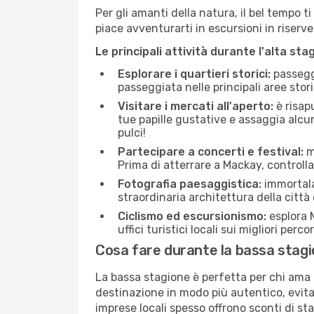
Per gli amanti della natura, il bel tempo t
piace avventurarti in escursioni in riserv
Le principali attività durante l'alta sta
Esplorare i quartieri storici:
passeggi
passeggiata nelle principali aree storic
Visitare i mercati all'aperto:
è risap
tue papille gustative e assaggia alcun
pulci!
Partecipare a concerti e festival:
mo
Prima di atterrare a Mackay, controlla 
Fotografia paesaggistica:
immortala 
straordinaria architettura della città 
Ciclismo ed escursionismo:
esplora M
uffici turistici locali sui migliori perco
Cosa fare durante la bassa stag
La bassa stagione è perfetta per chi ama l
destinazione in modo più autentico, evitare
imprese locali spesso offrono sconti di st