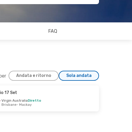
FAQ
 per
Andata e ritorno
Sola andata
io 17 Set
Virgin Australia
Diretto
Brisbane
- Mackay