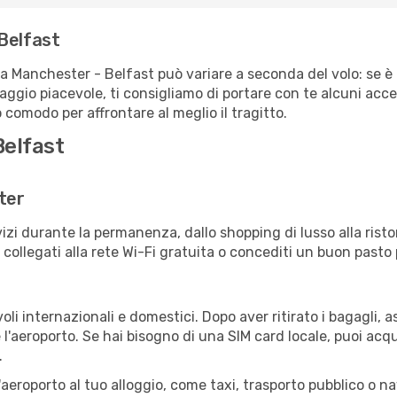
Belfast
ta Manchester - Belfast può variare a seconda del volo: se è 
iaggio piacevole, ti consigliamo di portare con te alcuni acc
o comodo per affrontare al meglio il tragitto.
Belfast
ter
izi durante la permanenza, dallo shopping di lusso alla risto
e collegati alla rete Wi-Fi gratuita o concediti un buon pasto 
oli internazionali e domestici. Dopo aver ritirato i bagagli,
 l'aeroporto. Se hai bisogno di una SIM card locale, puoi acqu
.
all'aeroporto al tuo alloggio, come taxi, trasporto pubblico o n