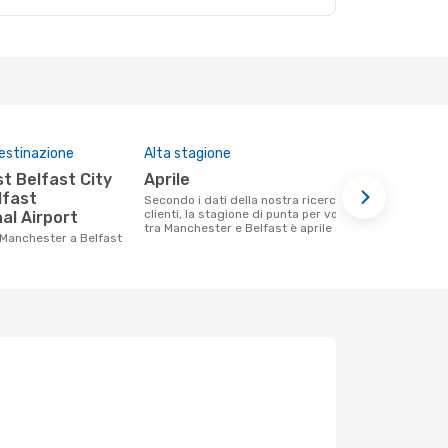
destinazione
Alta stagione
Compagnie 
questa tra
aprile
Ryanair 
lfast
Secondo i dati della nostra ricerca
clienti, la stagione di punta per volare
al Airport
Le compagnie aeree che volano tra
tra Manchester e Belfast è aprile .
Manchester 
 Manchester a Belfast