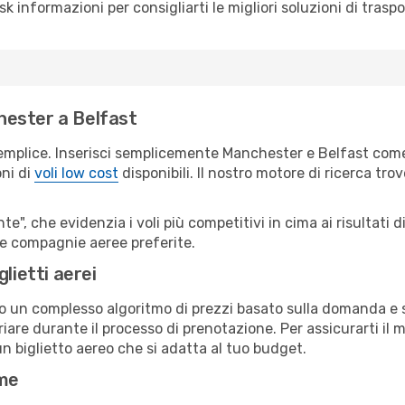
sk informazioni per consigliarti le migliori soluzioni di traspo
hester a Belfast
emplice. Inserisci semplicemente Manchester e Belfast come 
oni di
voli low cost
disponibili. Il nostro motore di ricerca trov
e", che evidenzia i voli più competitivi in cima ai risultati di
tue compagnie aeree preferite.
lietti aerei
ndo un complesso algoritmo di prezzi basato sulla domanda e su
are durante il processo di prenotazione. Per assicurarti il mi
n biglietto aereo che si adatta al tuo budget.
ime