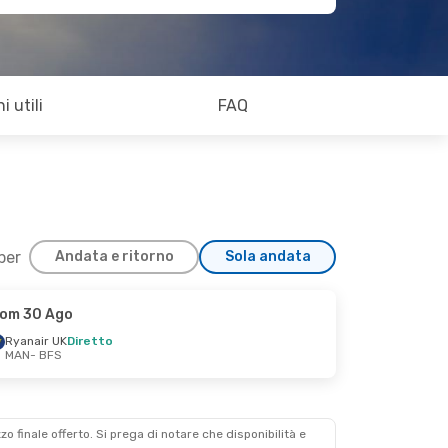
i utili
FAQ
 per
Andata e ritorno
Sola andata
om 30 Ago
Ryanair UK
Diretto
MAN
- BFS
zzo finale offerto. Si prega di notare che disponibilità e