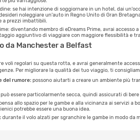
erte più vantaggiose.
adine: se hai intenzione di soggiornare in un hotel, dai un'o
desideri noleggiare un'auto in Regno Unito di Gran Bretagna
 a prezzi imbattibili.
rime: diventando membro di eDreams Prime, avrai accesso a f
taggio aggiuntivo di viaggiare con maggiore flessibilità e tra
o da Manchester a Belfast
e voli regolari su questa rotta, e avrai generalmente accesso 
nze. Per migliorare la qualità dei tuo viaggio, ti consigliam
ne del rumore:
possono aiutarti a creare un ambiente più tran
a può essere particolarmente secca, quindi assicurati di bere 
pensa allo spazio per le gambe e alla vicinanza ai servizi a 
igienici potrebbe essere una buona idea.
:
durante il volo alzati per sgranchire le gambe in modo da m