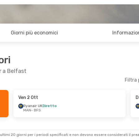
Giorni più economici
Informazion
ori
r a Belfast
Filtra
Ven 2 Ott
D
14 Set
Mer 28 Ott
- Dom 1 Nov
Ryanair UK
Diretto
MAN
- BFS
o
Ryanair UK
Diretto
MAN
- BFS
o
Ryanair UK
Diretto
BFS
- MAN
ultimi 20 giorni per i periodi specificati e non devono essere considerati il ​​pre