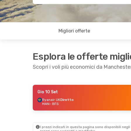
Migliori offerte
Esplora le offerte migli
Scopri i voli più economici da Mancheste
Gio 10 Set
Gio 3 Set
- Dom 6 Set
Sab 12 Set
- Lun 
Ryanair UK
Diretto
MAN
- BFS
Ryanair UK
Diretto
Ryanair UK
Dirett
MAN
- BFS
MAN
- BFS
Ryanair UK
Diretto
Ryanair UK
Dirett
BFS
- MAN
BFS
- MAN
I prezzi indicati in questa pagina sono disponibili negli 