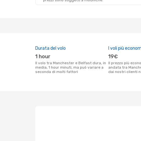
prezzi sono soggetti a modifiche.
Durata del volo
I voli più econom
1 hour
19€
Il volo tra Manchester e Belfast dura, in
Il prezzo più economico per un volo solo
media, 1 hour minuti, ma può variare a
andata tra Manche
seconda di molti fattori
dai nostri clienti 