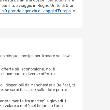
una vasta gamma di opzioni per soddisfare
 per il tuo viaggio in Regno Unito di Gran
 più grande agenzia di viaggi d'Europa
, e
co cinque consigli per trovare voli low-
offerte più economiche, noi ti
à di comparare diverse offerte e
li disponibili da Manchester a Belfast, ti
, se sarai flessibile sulle date potrai
generalmente tra martedì e giovedì. I
nza volare a metà settimana o fuori