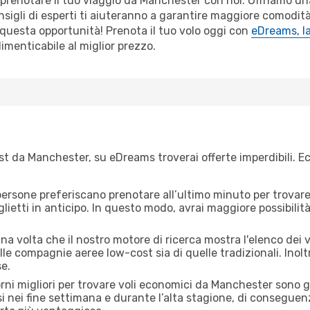
r prenotare il tuo viaggio da Manchester con noi. Offriamo 
sigli di esperti ti aiuteranno a garantire maggiore comodità
questa opportunità! Prenota il tuo volo oggi con
eDreams, la
dimenticabile al miglior prezzo.
t da Manchester, su eDreams troverai offerte imperdibili. Ec
ersone preferiscano prenotare all’ultimo minuto per trovare 
lietti in anticipo. In questo modo, avrai maggiore possibilit
a volta che il nostro motore di ricerca mostra l'elenco dei vo
lle compagnie aeree low-cost sia di quelle tradizionali. Inoltre
e.
iorni migliori per trovare voli economici da Manchester sono 
si nei fine settimana e durante l’alta stagione, di consegue