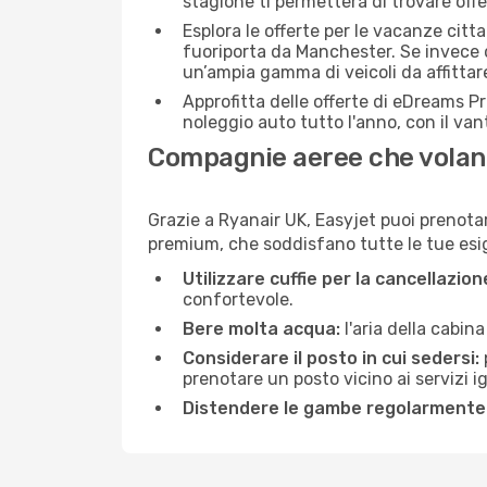
stagione ti permetterà di trovare off
Esplora le offerte per le vacanze citt
fuoriporta da Manchester. Se invece 
un’ampia gamma di veicoli da affittare
Approfitta delle offerte di eDreams P
noleggio auto tutto l'anno, con il van
Compagnie aeree che volan
Grazie a Ryanair UK, Easyjet puoi prenotar
premium, che soddisfano tutte le tue esige
Utilizzare cuffie per la cancellazio
confortevole.
Bere molta acqua:
l'aria della cabin
Considerare il posto in cui sedersi:
prenotare un posto vicino ai servizi 
Distendere le gambe regolarmente