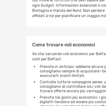
Qui troverai tutto ciò che devi sapere pe
ogni budget. Informazioni essenziali e con
Bretagna e Irlanda del Nord. Non perdere 
affidati a noi per pianificare un viaggio in
Come trovare voli economici
Se stai cercando voli economici per Belfas
cost per Belfast:
Prenota in anticipo: sebbene alcune p
consigliamo sempre di acquistare i big
assicurarti sconti limitati.
Controlla tutte le compagnie aeree: un
consigliamo di controllare sia i voli de
trovare offerte ancora più vantaggios
Prenota nei giorni più economici: i g
biglietti tendono ad essere più costo