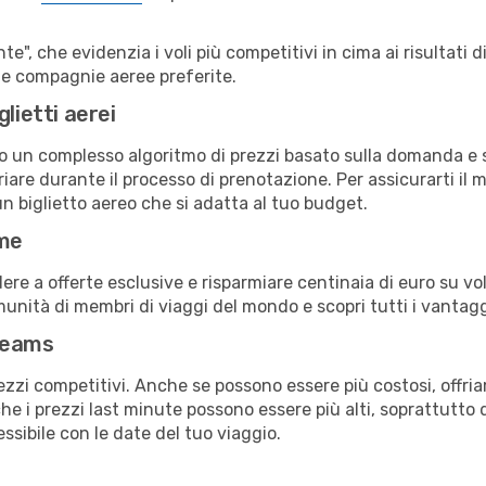
e", che evidenzia i voli più competitivi in cima ai risultati di
 tue compagnie aeree preferite.
lietti aerei
ndo un complesso algoritmo di prezzi basato sulla domanda e su
are durante il processo di prenotazione. Per assicurarti il mi
n biglietto aereo che si adatta al tuo budget.
ime
a offerte esclusive e risparmiare centinaia di euro su voli
omunità di membri di viaggi del mondo e scopri tutti i vantag
reams
ezzi competitivi. Anche se possono essere più costosi, offr
che i prezzi last minute possono essere più alti, soprattutto 
lessibile con le date del tuo viaggio.