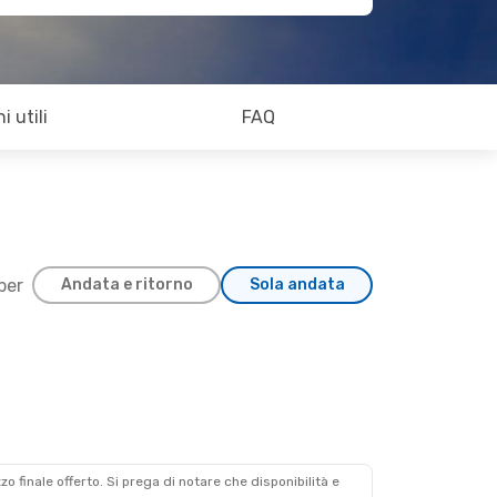
i utili
FAQ
 per
Andata e ritorno
Sola andata
lo
alo
zzo finale offerto. Si prega di notare che disponibilità e