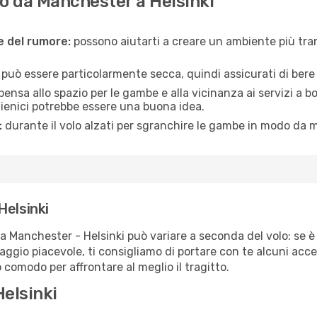
o da Manchester a Helsinki
ne del rumore:
possono aiutarti a creare un ambiente più tran
a può essere particolarmente secca, quindi assicurati di bere 
pensa allo spazio per le gambe e alla vicinanza ai servizi a 
igienici potrebbe essere una buona idea.
:
durante il volo alzati per sgranchire le gambe in modo da m
Helsinki
ta Manchester - Helsinki può variare a seconda del volo: se è
iaggio piacevole, ti consigliamo di portare con te alcuni acc
o comodo per affrontare al meglio il tragitto.
elsinki