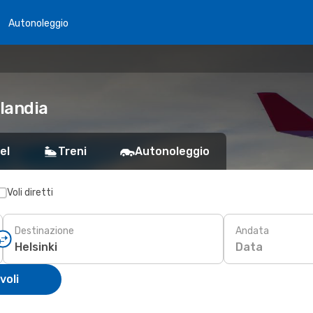
Autonoleggio
nlandia
el
Treni
Autonoleggio
Voli diretti
Destinazione
Andata
Data
voli