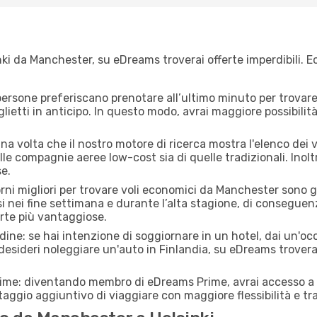
ki da Manchester, su eDreams troverai offerte imperdibili. Ec
ersone preferiscano prenotare all’ultimo minuto per trovare 
lietti in anticipo. In questo modo, avrai maggiore possibilit
a volta che il nostro motore di ricerca mostra l'elenco dei vo
lle compagnie aeree low-cost sia di quelle tradizionali. Inoltre
e.
iorni migliori per trovare voli economici da Manchester sono 
si nei fine settimana e durante l’alta stagione, di consegue
erte più vantaggiose.
adine: se hai intenzione di soggiornare in un hotel, dai un'o
esideri noleggiare un'auto in Finlandia, su eDreams troverai
rime: diventando membro di eDreams Prime, avrai accesso a f
taggio aggiuntivo di viaggiare con maggiore flessibilità e tra