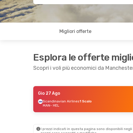
Migliori offerte
Esplora le offerte migli
Scopri i voli più economici da Manchester
Gio 27 Ago
Ven 11 Set
- Dom 13 Set
Ven 16 Ott
Scandinavian Airlines
1 Scalo
MAN
- HEL
Scandinavian Airlines
1 Scalo
Scandinavi
MAN
- HEL
MAN
- HEL
Norwegian Air Sweden
1 Scalo
1 Scalo
HEL
- MAN
HEL
- MAN
I prezzi indicati in questa pagina sono disponibili negli 