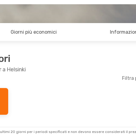
Giorni più economici
Informazion
ori
 a Helsinki
Filtra
- Lun 19 Ott
Ven 28 Ago
- Lun 31 Ago
an Airlines
1 Scalo
Scandinavian Airlines
1 Sca
MAN
- HEL
Norwegian Air Sweden
Norwegian Air Shuttle
1 Sc
HEL
- MAN
ultimi 20 giorni per i periodi specificati e non devono essere considerati il ​​pre