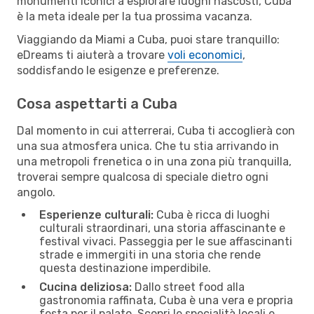
monumenti iconici a esplorare luoghi nascosti, Cuba
è la meta ideale per la tua prossima vacanza.
Viaggiando da Miami a Cuba, puoi stare tranquillo:
eDreams ti aiuterà a trovare
voli economici
,
soddisfando le esigenze e preferenze.
Cosa aspettarti a Cuba
Dal momento in cui atterrerai, Cuba ti accoglierà con
una sua atmosfera unica. Che tu stia arrivando in
una metropoli frenetica o in una zona più tranquilla,
troverai sempre qualcosa di speciale dietro ogni
angolo.
Esperienze culturali:
Cuba è ricca di luoghi
culturali straordinari, una storia affascinante e
festival vivaci. Passeggia per le sue affascinanti
strade e immergiti in una storia che rende
questa destinazione imperdibile.
Cucina deliziosa:
Dallo street food alla
gastronomia raffinata, Cuba è una vera e propria
festa per il palato. Scopri le specialità locali e