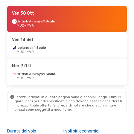
Mer 9 Set
Ven 30 Ott
- Sab 12 Set
Condor
British Airways
1 Scalo
1 Scalo
MUC
MUC
- YVR
- YVR
Condor
1 Scalo
YVR
- MUC
Ven 18 Set
Ven 9 Ott
Icelandair
- Dom 11 Ott
1 Scalo
MUC
- YVR
Air Canada
1 Scalo
MUC
- YVR
Air Canada
Diretto
Mer 7 Ott
YVR
- MUC
British Airways
1 Scalo
MUC
- YVR
Mar 1 Set
- Mer 2 Set
Easyjet
2 Scali
MUC
- YVR
I prezzi indicati in questa pagina sono disponibili negli ultimi 20
Air Transat
2 Scali
giorni per i periodi specificati e non devono essere considerati
YVR
- MUC
il ​​prezzo finale offerto. Si prega di notare che disponibilità e
prezzi sono soggetti a modifiche.
Durata del volo
I voli più economici
Alt