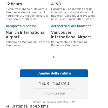
12 hours
416€
ap
Il volo tra Monaco di Baviera e
Il prezzo più economico per un
Secondo i dati della nostra
Vancouver dura, in media, 12
volo solo andata tra Monaco di
rice
hours minuti, ma può variare a
Baviera - Vancouver trovato dai
punt
seconda di molti fattori
nostri clienti nelle ultime 72 ore
Bavi
Pre
Aeroporto di origine
Aeroporto di destinazione
7
Munich International
Vancouver
Il prezzo medio di un volo
Airport
International Airport
Mon
con
Volando da Monaco di Baviera a
Per la tratta da Monaco di
in b
Vancouver
Baviera a Vancouver
ulti
Cambio della valuta
1 EUR = 1.63 CAD
1 CAD = 0.61 EUR
Ultimo controllo in data Dom 9/08
Distanza:
8346 kms