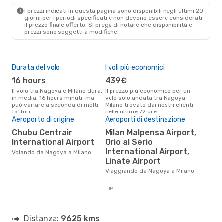
I prezzi indicati in questa pagina sono disponibili negli ultimi 20
giorni per i periodi specificati e non devono essere considerati
il ​​prezzo finale offerto. Si prega di notare che disponibilità e
prezzi sono soggetti a modifiche.
Durata del volo
I voli più economici
Alt
16 hours
439€
ap
Il volo tra Nagoya e Milano dura,
Il prezzo più economico per un
Secondo i dati della nostra
in media, 16 hours minuti, ma
volo solo andata tra Nagoya -
rice
può variare a seconda di molti
Milano trovato dai nostri clienti
punt
fattori
nelle ultime 72 ore
Mila
Il 
Aeroporto di origine
Aeroporti di destinazione
pre
Chubu Centrair
Milan Malpensa Airport,
a
International Airport
Orio al Serio
International Airport,
Secondo i nostri dati reali
Volando da Nagoya a Milano
giug
Linate Airport
gett
Viaggiando da Nagoya a Milano
per
Distanza:
9625 kms