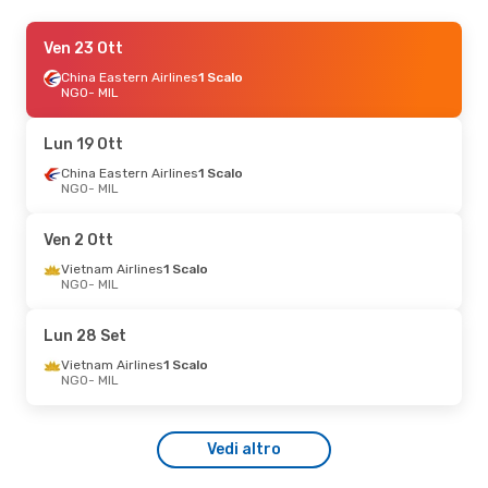
Sab 19 Set
Ven 23 Ott
- Sab 26 Set
China Eastern Airlines
China Eastern Airlines
1 Scalo
1 Scalo
NGO
- MIL
NGO
- MIL
China Eastern Airlines
1 Scalo
Lun 19 Ott
MIL
- NGO
China Eastern Airlines
1 Scalo
NGO
- MIL
Ven 2 Ott
Vietnam Airlines
1 Scalo
NGO
- MIL
Lun 28 Set
Vietnam Airlines
1 Scalo
NGO
- MIL
Vedi altro