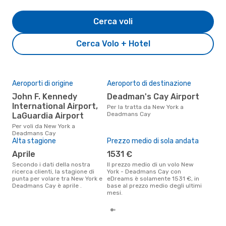
Cerca voli
Cerca Volo + Hotel
Aeroporti di origine
Aeroporto di destinazione
Il 
pre
John F. Kennedy
Deadman's Cay Airport
lu
International Airport,
Per la tratta da New York a
Deadmans Cay
LaGuardia Airport
Secondo i nostri dati reali marzo
è il
Per voli da New York a
pre
Deadmans Cay
Cay
Alta stagione
Prezzo medio di sola andata
aprile
1531 €
Secondo i dati della nostra
Il prezzo medio di un volo New
ricerca clienti, la stagione di
York - Deadmans Cay con
punta per volare tra New York e
eDreams è solamente 1531 €, in
Deadmans Cay è aprile .
base al prezzo medio degli ultimi
mesi.