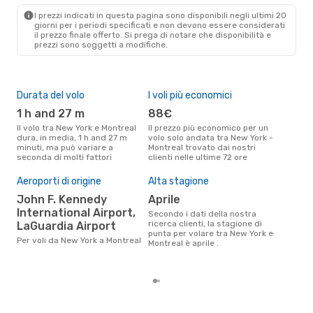
NYC
- YMQ
I prezzi indicati in questa pagina sono disponibili negli ultimi 20
Air Canada
Diretto
giorni per i periodi specificati e non devono essere considerati
YMQ
- NYC
il ​​prezzo finale offerto. Si prega di notare che disponibilità e
prezzi sono soggetti a modifiche.
Durata del volo
I voli più economici
Com
ope
1 h and 27 m
88€
Air Canada, Porter
Il volo tra New York e Montreal
Il prezzo più economico per un
Air
dura, in media, 1 h and 27 m
volo solo andata tra New York -
minuti, ma può variare a
Montreal trovato dai nostri
Le compagnie aeree che volano
seconda di molti fattori
clienti nelle ultime 72 ore
tra 
Il 
Aeroporti di origine
Alta stagione
pre
John F. Kennedy
aprile
a
International Airport,
Secondo i dati della nostra
Secondo i nostri dati reali
ricerca clienti, la stagione di
LaGuardia Airport
giug
punta per volare tra New York e
gett
Per voli da New York a Montreal
Montreal è aprile .
per
York