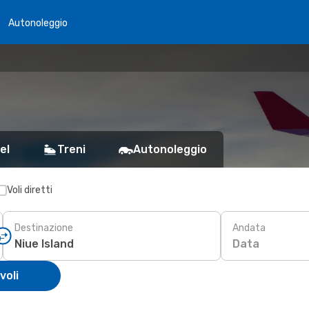
Autonoleggio
el
Treni
Autonoleggio
Voli diretti
Destinazione
Andata
Data
voli