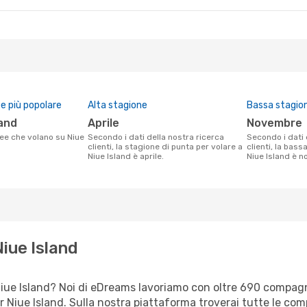
 più popolare
Alta stagione
Bassa stagio
land
aprile
novembre
Secondo i dati della nostra ricerca
Secondo i dati della nostra ricerca
clienti, la stagione di punta per volare a
clienti, la bass
Niue Island è aprile.
Niue Island è 
Niue Island
er Niue Island? Noi di eDreams lavoriamo con oltre 690 compa
 per Niue Island. Sulla nostra piattaforma troverai tutte le c