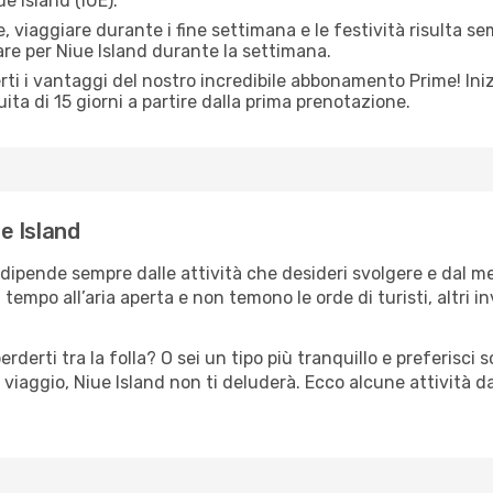
ue Island (IUE).
 viaggiare durante i fine settimana e le festività risulta se
are per Niue Island durante la settimana.
ti i vantaggi del nostro incredibile abbonamento Prime! Inizi
ita di 15 giorni a partire dalla prima prenotazione.
ue Island
d dipende sempre dalle attività che desideri svolgere e dal 
tempo all’aria aperta e non temono le orde di turisti, altri 
erderti tra la folla? O sei un tipo più tranquillo e preferisci
viaggio, Niue Island non ti deluderà. Ecco alcune attività da