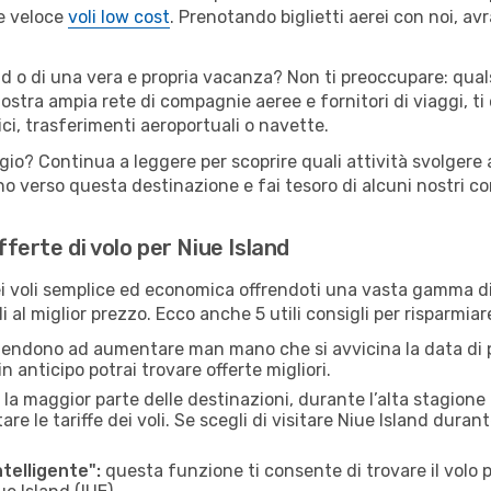
 e veloce
voli low cost
. Prenotando biglietti aerei con noi, avr
nd o di una vera e propria vacanza? Non ti preoccupare: qual
nostra ampia rete di compagnie aeree e fornitori di viaggi, ti
ci, trasferimenti aeroportuali o navette.
gio? Continua a leggere per scoprire quali attività svolgere 
o verso questa destinazione e fai tesoro di alcuni nostri con
fferte di volo per Niue Island
 voli semplice ed economica offrendoti una vasta gamma di 
 al miglior prezzo. Ecco anche 5 utili consigli per risparmiar
 tendono ad aumentare man mano che si avvicina la data di p
in anticipo potrai trovare offerte migliori.
 la maggior parte delle destinazioni, durante l’alta stagione o 
le tariffe dei voli. Se scegli di visitare Niue Island duran
ntelligente":
questa funzione ti consente di trovare il volo