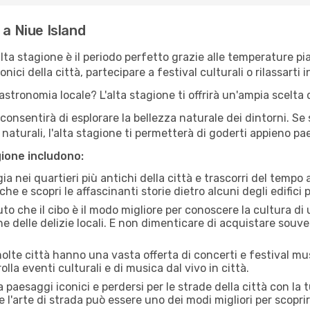
 a Niue Island
'alta stagione è il periodo perfetto grazie alle temperature p
ici della città, partecipare a festival culturali o rilassarti i
stronomia locale? L'alta stagione ti offrirà un'ampia scelta di
i consentirà di esplorare la bellezza naturale dei dintorni. Se
e naturali, l'alta stagione ti permetterà di goderti appieno p
gione includono:
a nei quartieri più antichi della città e trascorri del tempo
he e scopri le affascinanti storie dietro alcuni degli edifici pi
uto che il cibo è il modo migliore per conoscere la cultura di
e delle delizie locali. E non dimenticare di acquistare souve
lte città hanno una vasta offerta di concerti e festival musi
olla eventi culturali e di musica dal vivo in città.
paesaggi iconici e perdersi per le strade della città con la
e l'arte di strada può essere uno dei modi migliori per scopri