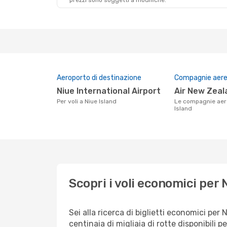
prezzi sono soggetti a modifiche.
Aeroporto di destinazione
Compagnie aeree
Niue International Airport
Air New Zea
Per voli a Niue Island
Le compagnie aeree che volano su Niue
Island
Scopri i voli economici per 
Sei alla ricerca di biglietti economici p
centinaia di migliaia di rotte disponibili