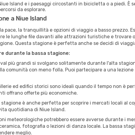
iue Island e i paesaggi circostanti in bicicletta o a piedi. 
 percorsi da esplorare.
one a Niue Island
a pace, la tranquillità e opzioni di viaggio a basso prezzo. 
 le lunghe file davanti alle attrazioni turistiche e trovare o
agione. Questa stagione è perfetta anche se decidi di viaggi
are durante la bassa stagione:
val più grandi si svolgano solitamente durante l'alta stagio
sulla comunità con meno folla. Puoi partecipare a una lezione 
lerie ed edifici storici sono ideali quando il tempo non è p
ti offrano offerte più economiche.
 stagione è anche perfetta per scoprire i mercati locali al c
 vita quotidiana di Niue Island.
oni meteorologiche potrebbero essere avverse durante i mes
ramica, fotografia o lezioni di danza locale. La bassa stagi
rendere meglio.