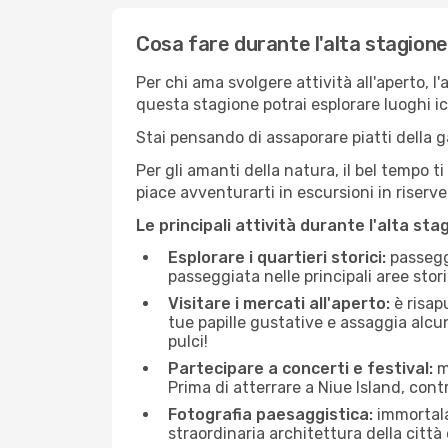
Cosa fare durante l'alta stagione
Per chi ama svolgere attività all'aperto, l
questa stagione potrai esplorare luoghi icon
Stai pensando di assaporare piatti della ga
Per gli amanti della natura, il bel tempo t
piace avventurarti in escursioni in riserv
Le principali attività durante l'alta sta
Esplorare i quartieri storici:
passeggi
passeggiata nelle principali aree storic
Visitare i mercati all'aperto:
è risap
tue papille gustative e assaggia alcun
pulci!
Partecipare a concerti e festival:
mo
Prima di atterrare a Niue Island, contr
Fotografia paesaggistica:
immortala 
straordinaria architettura della città 