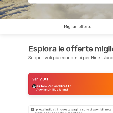
Migliori offerte
Esplora le offerte migli
Scopri i voli più economici per Niue Islan
Ven 9 Ott
Ven 14 Ago
- Lun 24 Ago
Lun 10 Ago
- V
Air New Zealand
Diretto
Auckland
- Niue Island
Air New Zealand
Diretto
Air New Zealan
Auckland
- Niue Island
Auckland
- Niue
Air New Zealand
Diretto
Air New Zealan
Niue Island
- Auckland
Niue Island
- Au
I prezzi indicati in questa pagina sono disponibili negli 