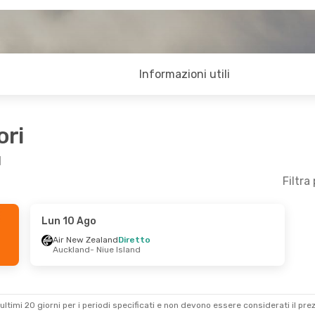
Informazioni utili
ori
d
Filtra
Lun 10 Ago
en 14 Ago
Air New Zealand
Diretto
Auckland
- Niue Island
d
Diretto
 Island
d
Diretto
ckland
ultimi 20 giorni per i periodi specificati e non devono essere considerati il ​​pre