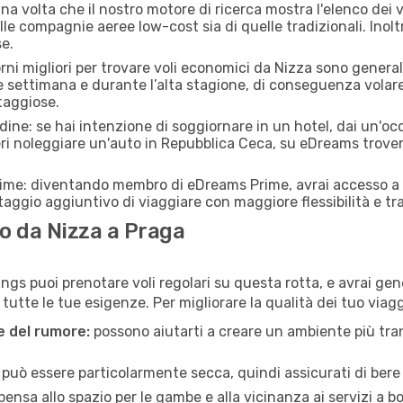
a volta che il nostro motore di ricerca mostra l'elenco dei vo
lle compagnie aeree low-cost sia di quelle tradizionali. Inoltre
e.
orni migliori per trovare voli economici da Nizza sono general
e settimana e durante l’alta stagione, di conseguenza volar
taggiose.
adine: se hai intenzione di soggiornare in un hotel, dai un'o
ri noleggiare un'auto in Repubblica Ceca, su eDreams trover
rime: diventando membro di eDreams Prime, avrai accesso a f
taggio aggiuntivo di viaggiare con maggiore flessibilità e tra
o da Nizza a Praga
s puoi prenotare voli regolari su questa rotta, e avrai gene
tte le tue esigenze. Per migliorare la qualità dei tuo viaggi
ne del rumore:
possono aiutarti a creare un ambiente più tran
a può essere particolarmente secca, quindi assicurati di bere 
pensa allo spazio per le gambe e alla vicinanza ai servizi a 