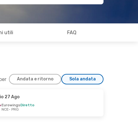
i utili
FAQ
 per
Andata e ritorno
Sola andata
io 27 Ago
Eurowings
Diretto
NCE
- PRG