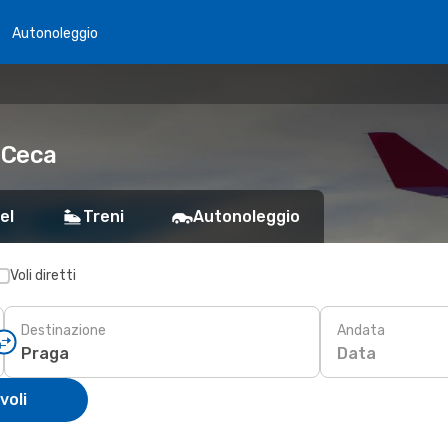
Autonoleggio
 Ceca
el
Treni
Autonoleggio
Voli diretti
Destinazione
Andata
Data
voli