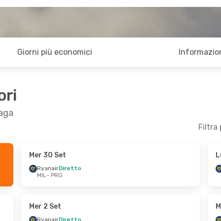
Giorni più economici
Informazion
ori
raga
Filtra
Mer 30 Set
L
22 Set
Dom 25 Ott
- Sab 31 Ott
Ryanair
Diretto
MIL
- PRG
Ryanair
Diretto
MIL
- PRG
Ryanair
Diretto
PRG
- MIL
Mer 2 Set
M
Ryanair
Diretto