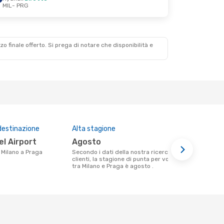
MIL
- PRG
zzo finale offerto. Si prega di notare che disponibilità e
destinazione
Alta stagione
Compagnie 
questa tra
el Airport
agosto
Ryanair,
a Milano a Praga
Secondo i dati della nostra ricerca
clienti, la stagione di punta per volare
Le compagnie aeree che volano tra
tra Milano e Praga è agosto .
Milano e Pra