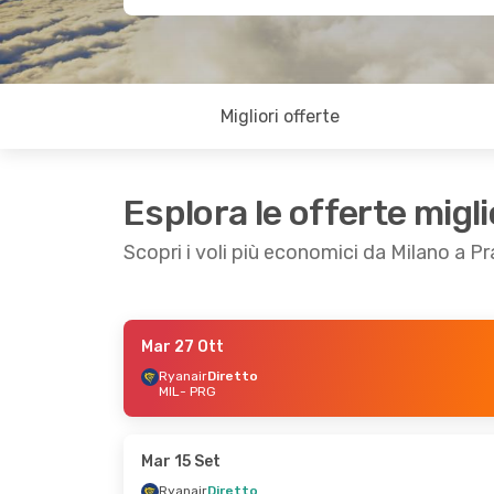
Migliori offerte
Esplora le offerte migli
Scopri i voli più economici da Milano a P
Mar 27 Ott
Lun 12 Ott
- Mer 21 Ott
Gio 17 Set
- Mar 
Ryanair
Diretto
MIL
- PRG
Ryanair
Diretto
Ryanair
Diretto
MIL
- PRG
MIL
- PRG
Ryanair
Diretto
Ryanair
Diretto
PRG
- MIL
PRG
- MIL
Mar 15 Set
Ryanair
Diretto