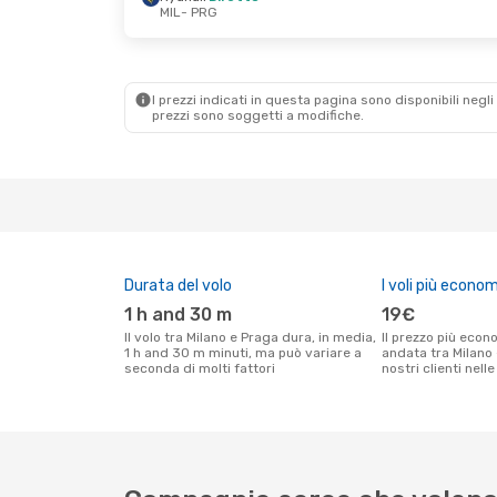
MIL
- PRG
Dom 13 Set
- Mar 15 Set
Sab 3 Ott
- Lun 
Ryanair
Diretto
Ryanair
Diretto
MIL
- PRG
MIL
- PRG
Ryanair
Diretto
Ryanair
Diretto
PRG
- MIL
PRG
- MIL
I prezzi indicati in questa pagina sono disponibili negli 
prezzi sono soggetti a modifiche.
Durata del volo
I voli più econom
1 h and 30 m
19€
Il volo tra Milano e Praga dura, in media,
Il prezzo più economico per un volo solo
1 h and 30 m minuti, ma può variare a
andata tra Milano 
seconda di molti fattori
nostri clienti nell