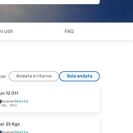
i utili
FAQ
 per
Andata e ritorno
Sola andata
un 12 Ott
Ryanair
Diretto
MIL
- PRG
ar 25 Ago
Ryanair
Diretto