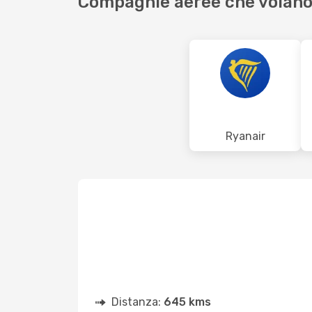
Compagnie aeree che volano
Ryanair
Distanza:
645 kms