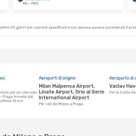
MIL
- PRG
5 Ott
Mer 26 Ago
- Gio 3 Set
Ryanair
Diretto
MIL
- PRG
Ryanair
Diretto
PRG
- MIL
ultimi 20 giorni per i periodi specificati e non devono essere considerati il ​​pre
ici
Aeroporti di origine
Aeroporto di 
Milan Malpensa Airport,
Vaclav Hav
Linate Airport, Orio al Serio
Per la tratta d
- Praga trovato dai
International Airport
e ultime 72 ore
Per voli da Milano a Praga