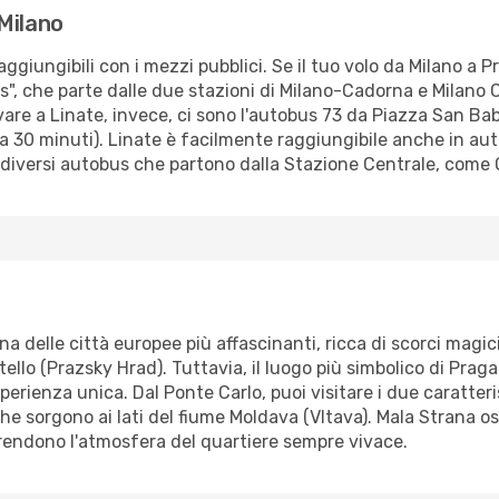
Milano
aggiungibili con i mezzi pubblici. Se il tuo volo da Milano a 
ss", che parte dalle due stazioni di Milano-Cadorna e Milan
vare a Linate, invece, ci sono l'autobus 73 da Piazza San Babi
a 30 minuti). Linate è facilmente raggiungibile anche in auto
 diversi autobus che partono dalla Stazione Centrale, come O
a delle città europee più affascinanti, ricca di scorci magici
llo (Prazsky Hrad). Tuttavia, il luogo più simbolico di Praga 
perienza unica. Dal Ponte Carlo, puoi visitare i due caratteris
che sorgono ai lati del fiume Moldava (Vltava). Mala Strana os
 rendono l'atmosfera del quartiere sempre vivace.