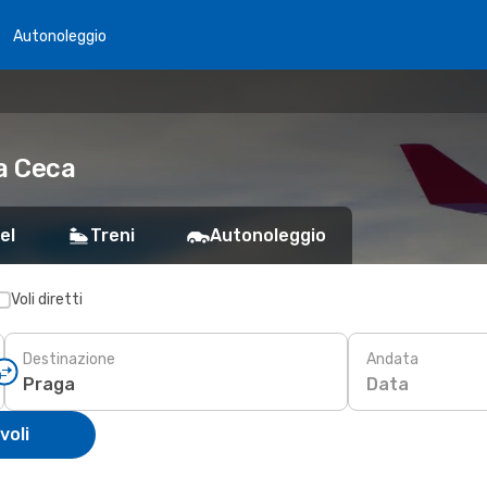
Autonoleggio
a Ceca
el
Treni
Autonoleggio
Voli diretti
Destinazione
Andata
Data
voli