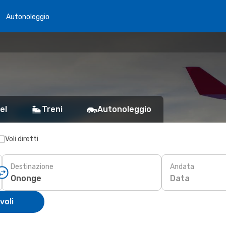
Autonoleggio
el
Treni
Autonoleggio
Voli diretti
Destinazione
Andata
Data
voli