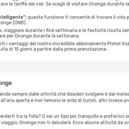
le tariffe dei voli. Se scegli di visitare Ononge durante l
ntelligente":
questa funzione ti consente di trovare il volo
Ononge (ONB).
 viaggiare durante i fine settimana e le festività risulta se
iare per Ononge durante la settimana.
ti i vantaggi del nostro incredibile abbonamento Prime! Inizi
ita di 15 giorni a partire dalla prima prenotazione.
nonge
ende sempre dalle attività che desideri svolgere e dal mete
ll’aria aperta e non temono le orde di turisti, altri invece p
erderti tra la folla? O sei un tipo più tranquillo e preferisci
 viaggio, Ononge non ti deluderà. Ecco alcune attività da s