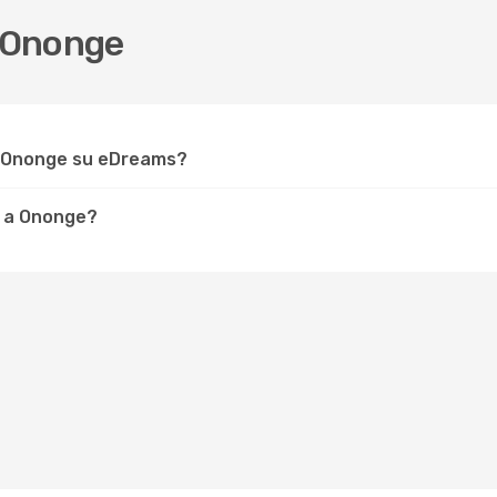
 Ononge
r Ononge su eDreams?
e a Ononge?