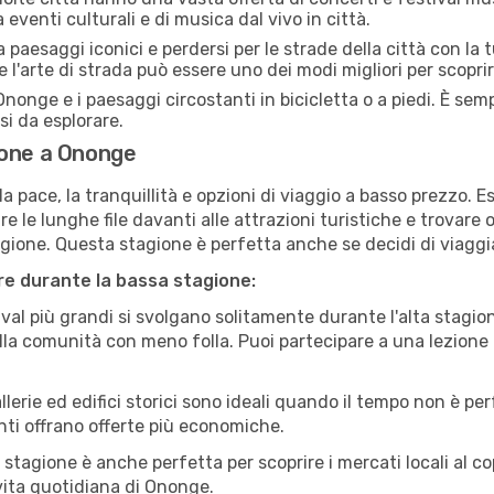
eventi culturali e di musica dal vivo in città.
paesaggi iconici e perdersi per le strade della città con la
e l'arte di strada può essere uno dei modi migliori per scopri
nonge e i paesaggi circostanti in bicicletta o a piedi. È se
rsi da esplorare.
ione a Ononge
a pace, la tranquillità e opzioni di viaggio a basso prezzo. 
 le lunghe file davanti alle attrazioni turistiche e trovare o
agione. Questa stagione è perfetta anche se decidi di viaggi
are durante la bassa stagione:
val più grandi si svolgano solitamente durante l'alta stagio
sulla comunità con meno folla. Puoi partecipare a una lezione 
lerie ed edifici storici sono ideali quando il tempo non è p
ti offrano offerte più economiche.
 stagione è anche perfetta per scoprire i mercati locali al c
a vita quotidiana di Ononge.