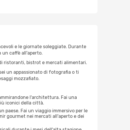
iacevoli e le giornate soleggiate. Durante
n un caffè all'aperto.
 ristoranti, bistrot e mercati alimentari.
 sei un appassionato di fotografia o ti
aesaggi mozzafiato.
 ammirandone l'architettura. Fai una
ù iconici della città.
 un paese. Fai un viaggio immersivo per le
nir gourmet nei mercati all'aperto e dei
cali durante i mesi dell'alta stagione.