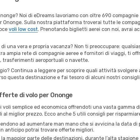
er Ononge? Noi di eDreams lavoriamo con oltre 690 compagnie
 per Ononge. Sulla nostra piattaforma troverai tutte le compa
loce
voli low cost
. Prenotando biglietti aerei con noi, avrai ac
 di una vera e propria vacanza? Non ti preoccupare: qualsias
tra ampia rete di compagnie aeree e fornitori di viaggi, ti of
, trasferimenti aeroportuali o navette.
ggio? Continua a leggere per scoprire quali attività svolgere 
o questa destinazione e fai tesoro di alcuni nostri consigli 
offerte di volo per Ononge
 voli semplice ed economica offrendoti una vasta gamma di 
i al miglior prezzo. Ecco anche 5 utili consigli per risparmia
 tendono ad aumentare man mano che si avvicina la data di p
in anticipo potrai trovare offerte migliori.
 la maggior parte delle destinazioni, durante l’alta stagione o 