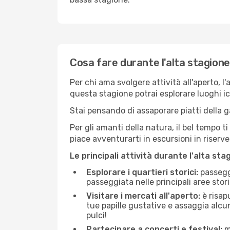
Cosa fare durante l'alta stagion
Per chi ama svolgere attività all'aperto, l
questa stagione potrai esplorare luoghi icon
Stai pensando di assaporare piatti della ga
Per gli amanti della natura, il bel tempo t
piace avventurarti in escursioni in riserv
Le principali attività durante l'alta sta
Esplorare i quartieri storici:
passeggi
passeggiata nelle principali aree storic
Visitare i mercati all'aperto:
è risap
tue papille gustative e assaggia alcun
pulci!
Partecipare a concerti e festival:
mo