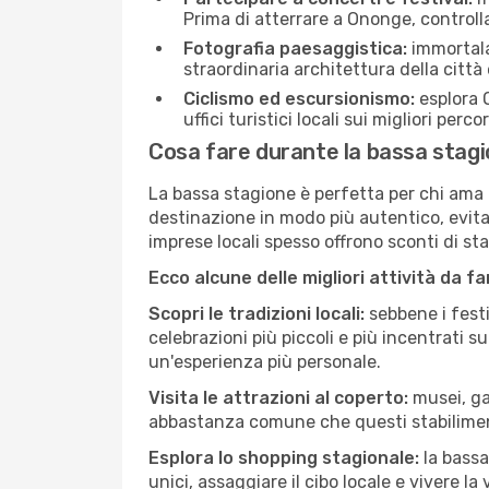
Prima di atterrare a Ononge, controlla 
Fotografia paesaggistica:
immortala 
straordinaria architettura della città 
Ciclismo ed escursionismo:
esplora O
uffici turistici locali sui migliori perco
Cosa fare durante la bassa stag
La bassa stagione è perfetta per chi ama l
destinazione in modo più autentico, evitare
imprese locali spesso offrono sconti di st
Ecco alcune delle migliori attività da f
Scopri le tradizioni locali:
sebbene i festi
celebrazioni più piccoli e più incentrati 
un'esperienza più personale.
Visita le attrazioni al coperto:
musei, gal
abbastanza comune che questi stabilimen
Esplora lo shopping stagionale:
la bassa
unici, assaggiare il cibo locale e vivere l