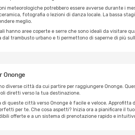
oni meteorologiche potrebbero essere avverse durante i mes
ramica, fotografia o lezioni di danza locale. La bassa stagi
rendere meglio.
cali hanno aree coperte e serre che sono ideali da visitare 
dal trambusto urbano e ti permettono di saperne di più sulla
per Ononge
sono diverse città da cui partire per raggiungere Ononge. Ques
i diretti verso la tua destinazione.
 di queste città verso Ononge è facile e veloce. Approfitta 
a perfetti per te. Che cosa aspetti? Inizia ora a pianificare il 
bili offerte e a un sistema di prenotazione rapido e intuitiv