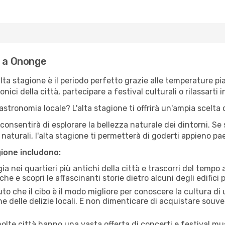
e a Ononge
'alta stagione è il periodo perfetto grazie alle temperature p
ici della città, partecipare a festival culturali o rilassarti i
stronomia locale? L'alta stagione ti offrirà un'ampia scelta di
i consentirà di esplorare la bellezza naturale dei dintorni. Se
e naturali, l'alta stagione ti permetterà di goderti appieno p
gione includono:
a nei quartieri più antichi della città e trascorri del tempo
he e scopri le affascinanti storie dietro alcuni degli edifici pi
uto che il cibo è il modo migliore per conoscere la cultura di
e delle delizie locali. E non dimenticare di acquistare souve
lte città hanno una vasta offerta di concerti e festival musi