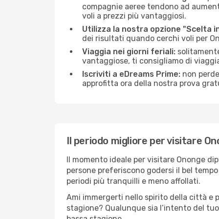
compagnie aeree tendono ad aumentare 
voli a prezzi più vantaggiosi.
Utilizza la nostra opzione "Scelta i
dei risultati quando cerchi voli per 
Viaggia nei giorni feriali:
solitamente,
vantaggiose, ti consigliamo di viagg
Iscriviti a eDreams Prime:
non perder
approfitta ora della nostra prova gratu
Il periodo migliore per visitare O
Il momento ideale per visitare Ononge dip
persone preferiscono godersi il bel tempo a
periodi più tranquilli e meno affollati.
Ami immergerti nello spirito della città e p
stagione? Qualunque sia l’intento del tuo
bassa stagione.