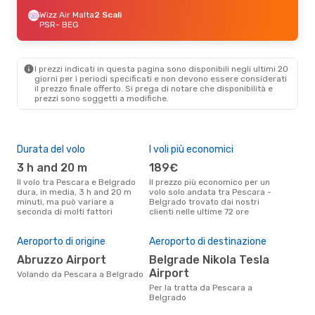
Wizz Air Malta
2 Scali
PSR
- BEG
I prezzi indicati in questa pagina sono disponibili negli ultimi 20
giorni per i periodi specificati e non devono essere considerati
il ​​prezzo finale offerto. Si prega di notare che disponibilità e
prezzi sono soggetti a modifiche.
Durata del volo
I voli più economici
Alt
3 h and 20 m
189€
ap
Il volo tra Pescara e Belgrado
Il prezzo più economico per un
Secondo i dati della nostra
dura, in media, 3 h and 20 m
volo solo andata tra Pescara -
rice
minuti, ma può variare a
Belgrado trovato dai nostri
punt
seconda di molti fattori
clienti nelle ultime 72 ore
Belg
Il 
Aeroporto di origine
Aeroporto di destinazione
pre
Abruzzo Airport
Belgrade Nikola Tesla
o
Airport
Volando da Pescara a Belgrado
Secondo i nostri dati reali
genn
Per la tratta da Pescara a
gett
Belgrado
per