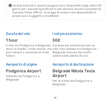
I prezzi indicati in questa pagina sono disponibili negli ultimi 20
giorni per i periodi specificati e non devono essere considerati
il ​​prezzo finale offerto. Si prega di notare che disponibilità e
prezzi sono soggetti a modifiche.
Durata del volo
I voli più economici
Alt
1 hour
50€
ap
Il volo tra Podgorica e Belgrado
Il prezzo più economico per un
Secondo i dati della nostra
dura, in media, 1 hour minuti, ma
volo solo andata tra Podgorica -
rice
può variare a seconda di molti
Belgrado trovato dai nostri
punt
fattori
clienti nelle ultime 72 ore
Belg
Pre
Aeroporto di origine
Aeroporto di destinazione
11
Podgorica Airport
Belgrade Nikola Tesla
Il prezzo medio di un volo
Pod
Airport
Volando da Podgorica a
eDr
Belgrado
Per la tratta da Podgorica a
base
Belgrado
mes