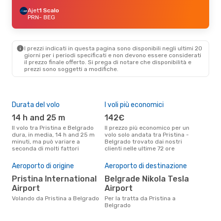
Ajet
1 Scalo
PRN
- BEG
I prezzi indicati in questa pagina sono disponibili negli ultimi 20
giorni per i periodi specificati e non devono essere considerati
il ​​prezzo finale offerto. Si prega di notare che disponibilità e
prezzi sono soggetti a modifiche.
Durata del volo
I voli più economici
Alt
14 h and 25 m
142€
ap
Il volo tra Pristina e Belgrado
Il prezzo più economico per un
Secondo i dati della nostra
dura, in media, 14 h and 25 m
volo solo andata tra Pristina -
rice
minuti, ma può variare a
Belgrado trovato dai nostri
punt
seconda di molti fattori
clienti nelle ultime 72 ore
Belg
Il 
pre
Aeroporto di origine
Aeroporto di destinazione
d
Pristina International
Belgrade Nikola Tesla
Airport
Airport
Secondo i nostri dati reali
dic
Volando da Pristina a Belgrado
Per la tratta da Pristina a
gett
Belgrado
per
Pris