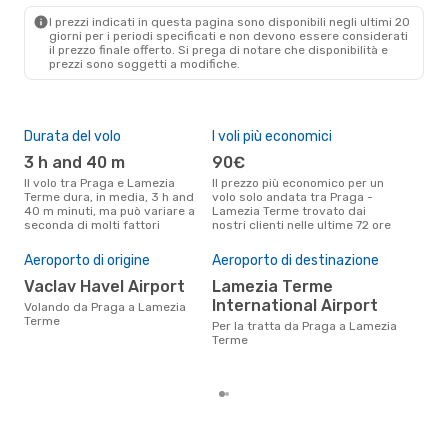
Lufthansa
2 Scali
I prezzi indicati in questa pagina sono disponibili negli ultimi 20
SUF
- PRG
giorni per i periodi specificati e non devono essere considerati
il ​​prezzo finale offerto. Si prega di notare che disponibilità e
prezzi sono soggetti a modifiche.
Durata del volo
I voli più economici
Alt
3 h and 40 m
90€
ap
Il volo tra Praga e Lamezia
Il prezzo più economico per un
Secondo i dati della nostra
Terme dura, in media, 3 h and
volo solo andata tra Praga -
rice
40 m minuti, ma può variare a
Lamezia Terme trovato dai
punt
seconda di molti fattori
nostri clienti nelle ultime 72 ore
Lame
Pre
Aeroporto di origine
Aeroporto di destinazione
2
Vaclav Havel Airport
Lamezia Terme
Il prezzo medio di un volo Praga
- L
International Airport
Volando da Praga a Lamezia
sola
Terme
Per la tratta da Praga a Lamezia
prez
Terme