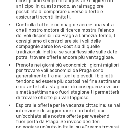
consigliamo sempre di acquistare i biglietti in
anticipo. In questo modo, avrai maggiore
possibilità di comparare diverse offerte e
assicurarti sconti limitati.
Controlla tutte le compagnie aeree: una volta
che il nostro motore di ricerca mostra l'elenco
dei voli disponibili da Praga a Lamezia Terme, ti
consigliamo di controllare sia i voli delle
compagnie aeree low-cost sia di quelle
tradizionali. Inoltre, se sarai flessibile sulle date
potrai trovare offerte ancora più vantaggiose.
Prenota nei giorni più economici: i giorni migliori
per trovare voli economici da Praga sono
generalmente tra martedì e giovedì. I biglietti
tendono ad essere più costosi nei fine settimana
e durante l’alta stagione, di conseguenza volare
a metà settimana o fuori stagione ti permetterà
di trovare offerte più vantaggiose.
Esplora le offerte per le vacanze cittadine: se hai
intenzione di soggiornare in un hotel, dai
un'occhiata alle nostre offerte per weekend
fuoriporta da Praga. Se invece desideri
noleggiare un'auto in Italia, su eDreams troverai