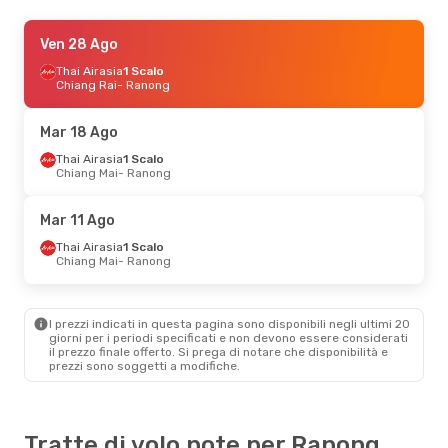
Sab 8 Ago
Ven 28 Ago
- Dom 9 Ago
Thai Airasia
Thai Airasia
Diretto
1 Scalo
Bangkok
Chiang Rai
- Ranong
- Ranong
Thai Airasia
Diretto
Ranong
- Bangkok
Mar 18 Ago
Mar 18 Ago
Thai Airasia
- Mar 25 Ago
1 Scalo
Chiang Mai
- Ranong
Thai Airasia
1 Scalo
Chiang Mai
- Ranong
Thai Airasia
1 Scalo
Mar 11 Ago
Ranong
- Chiang Mai
Thai Airasia
1 Scalo
Chiang Mai
- Ranong
I prezzi indicati in questa pagina sono disponibili negli ultimi 20
giorni per i periodi specificati e non devono essere considerati
il ​​prezzo finale offerto. Si prega di notare che disponibilità e
prezzi sono soggetti a modifiche.
Tratte di volo note per Ranong