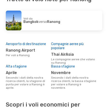
Voli da
Bangkok
verso
Ranong
Aeroporto di destinazione
Compagnie aeree più
popolare
Ranong Airport
Thai AirAsia
Per voli a Ranong
Le compagnie aeree che volano
su Ranong
Alta stagione
Bassa stagione
aprile
novembre
Secondo i dati della nostra
Secondo i dati della nostra
ricerca clienti, la stagione di
ricerca clienti, la bassa stagione
punta per volare a Ranong è
per volare a Ranong è
aprile.
novembre.
Scopri i voli economici per