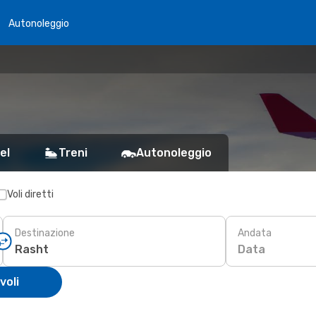
Autonoleggio
el
Treni
Autonoleggio
Voli diretti
Destinazione
Andata
Data
voli