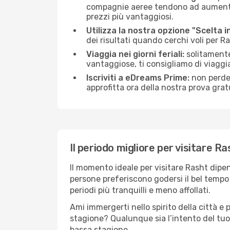
compagnie aeree tendono ad aumentare 
prezzi più vantaggiosi.
Utilizza la nostra opzione "Scelta i
dei risultati quando cerchi voli per R
Viaggia nei giorni feriali:
solitamente,
vantaggiose, ti consigliamo di viaggi
Iscriviti a eDreams Prime:
non perder
approfitta ora della nostra prova gratu
Il periodo migliore per visitare R
Il momento ideale per visitare Rasht dipe
persone preferiscono godersi il bel tempo a
periodi più tranquilli e meno affollati.
Ami immergerti nello spirito della città e p
stagione? Qualunque sia l’intento del tuo
bassa stagione.