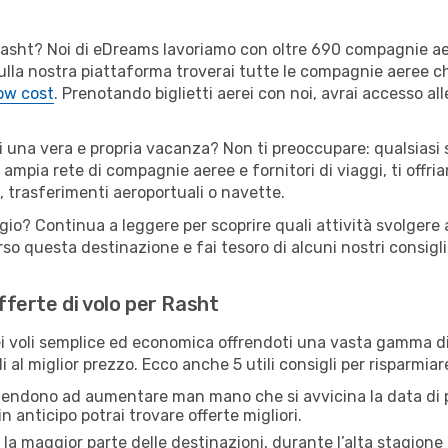
er Rasht? Noi di eDreams lavoriamo con oltre 690 compagnie 
. Sulla nostra piattaforma troverai tutte le compagnie aeree c
low cost
. Prenotando biglietti aerei con noi, avrai accesso alle
i una vera e propria vacanza? Non ti preoccupare: qualsiasi 
 ampia rete di compagnie aeree e fornitori di viaggi, ti offri
, trasferimenti aeroportuali o navette.
gio? Continua a leggere per scoprire quali attività svolgere 
o questa destinazione e fai tesoro di alcuni nostri consigli 
offerte di volo per Rasht
 voli semplice ed economica offrendoti una vasta gamma di 
 al miglior prezzo. Ecco anche 5 utili consigli per risparmia
 tendono ad aumentare man mano che si avvicina la data di p
in anticipo potrai trovare offerte migliori.
 la maggior parte delle destinazioni, durante l’alta stagione o 