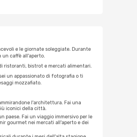
iacevoli e le giornate soleggiate. Durante
n un caffè all'aperto.
 ristoranti, bistrot e mercati alimentari.
 sei un appassionato di fotografia o ti
aesaggi mozzafiato.
 ammirandone l'architettura. Fai una
ù iconici della città.
 un paese. Fai un viaggio immersivo per le
nir gourmet nei mercati all'aperto e dei
cali durante i mesi dell'alta stagione.