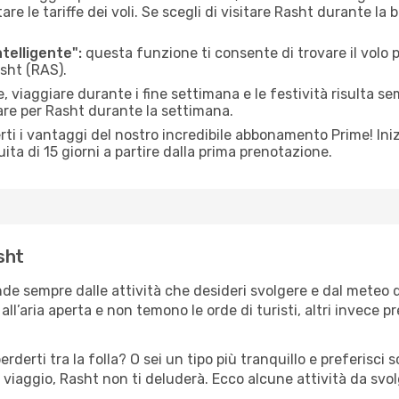
le tariffe dei voli. Se scegli di visitare Rasht durante la b
ntelligente":
questa funzione ti consente di trovare il volo
asht (RAS).
 viaggiare durante i fine settimana e le festività risulta se
are per Rasht durante la settimana.
ti i vantaggi del nostro incredibile abbonamento Prime! Inizi
ita di 15 giorni a partire dalla prima prenotazione.
asht
nde sempre dalle attività che desideri svolgere e dal meteo 
ll’aria aperta e non temono le orde di turisti, altri invece p
erderti tra la folla? O sei un tipo più tranquillo e preferisci
 viaggio, Rasht non ti deluderà. Ecco alcune attività da svol