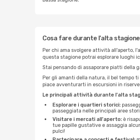
Cosa fare durante l'alta stagion
Per chi ama svolgere attività all'aperto, l
questa stagione potrai esplorare luoghi icon
Stai pensando di assaporare piatti della ga
Per gli amanti della natura, il bel tempo t
piace avventurarti in escursioni in riserv
Le principali attività durante l'alta sta
Esplorare i quartieri storici:
passeggi
passeggiata nelle principali aree storic
Visitare i mercati all'aperto:
è risap
tue papille gustative e assaggia alcun
pulci!
Partecipare a concerti e festival:
mo