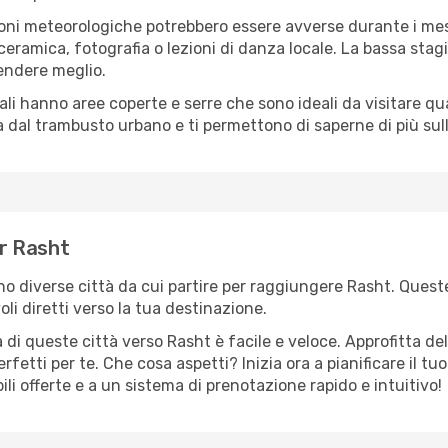
oni meteorologiche potrebbero essere avverse durante i mes
ramica, fotografia o lezioni di danza locale. La bassa stagi
rendere meglio.
cali hanno aree coperte e serre che sono ideali da visitare 
dal trambusto urbano e ti permettono di saperne di più sulla
er Rasht
ono diverse città da cui partire per raggiungere Rasht. Queste
i diretti verso la tua destinazione.
di queste città verso Rasht è facile e veloce. Approfitta de
a perfetti per te. Che cosa aspetti? Inizia ora a pianificare il 
ili offerte e a un sistema di prenotazione rapido e intuitivo!