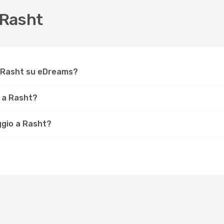
 Rasht
r Rasht su eDreams?
 a Rasht?
aggio a Rasht?