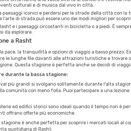
venti culturali e di musica dal vivo in città.
paesaggi iconici e perdersi per le strade della città con la
e l'arte di strada può essere uno dei modi migliori per scopri
asht e i paesaggi circostanti in bicicletta o a piedi. È semp
rsi da esplorare.
ione a Rasht
a pace, la tranquillità e opzioni di viaggio a basso prezzo. 
 le lunghe file davanti alle attrazioni turistiche e trovare o
agione. Questa stagione è perfetta anche se decidi di viaggi
are durante la bassa stagione:
val più grandi si svolgano solitamente durante l'alta stagio
sulla comunità con meno folla. Puoi partecipare a una lezione 
lerie ed edifici storici sono ideali quando il tempo non è p
ti offrano offerte più economiche.
 stagione è anche perfetta per scoprire i mercati locali al c
 vita quotidiana di Rasht.