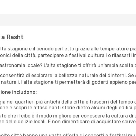
e a Rasht
'alta stagione è il periodo perfetto grazie alle temperature p
ici della città, partecipare a festival culturali o rilassarti i
stronomia locale? L'alta stagione ti offrirà un'ampia scelta di
i consentirà di esplorare la bellezza naturale dei dintorni. Se
e naturali, l'alta stagione ti permetterà di goderti appieno p
gione includono:
a nei quartieri più antichi della città e trascorri del tempo
he e scopri le affascinanti storie dietro alcuni degli edifici pi
uto che il cibo è il modo migliore per conoscere la cultura di
e delle delizie locali. E non dimenticare di acquistare souve
lte città hanno una vasta offerta di concerti e festival musi