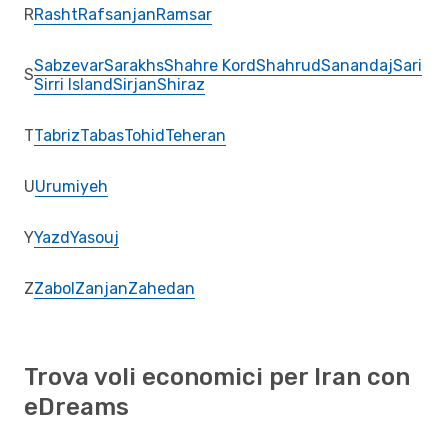
R
Rasht
Rafsanjan
Ramsar
Sabzevar
Sarakhs
Shahre Kord
Shahrud
Sanandaj
Sari
S
Sirri Island
Sirjan
Shiraz
T
Tabriz
Tabas
Tohid
Teheran
U
Urumiyeh
Y
Yazd
Yasouj
Z
Zabol
Zanjan
Zahedan
Trova voli economici per Iran con
eDreams