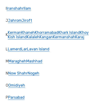
I
Iranshahr
Ilam
J
Jahrom
Jiroft
Kerman
Khaneh
Khorramabad
Khark Island
Khoy
K
Kish Island
Kalaleh
Kangan
Kermanshah
Karaj
L
Lamerd
Lar
Lavan Island
M
Maragheh
Mashhad
N
Now Shahr
Nogeh
O
Omidiyeh
P
Parsabad