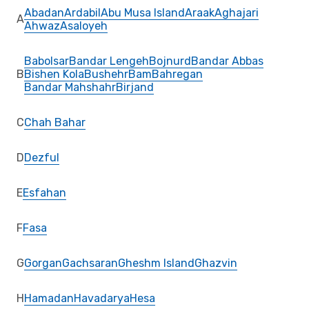
Abadan
Ardabil
Abu Musa Island
Araak
Aghajari
A
Ahwaz
Asaloyeh
Babolsar
Bandar Lengeh
Bojnurd
Bandar Abbas
B
Bishen Kola
Bushehr
Bam
Bahregan
Bandar Mahshahr
Birjand
C
Chah Bahar
D
Dezful
E
Esfahan
F
Fasa
G
Gorgan
Gachsaran
Gheshm Island
Ghazvin
H
Hamadan
Havadarya
Hesa