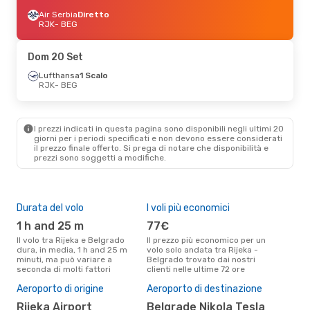
Air Serbia
Diretto
RJK
- BEG
Dom 20 Set
Lufthansa
1 Scalo
RJK
- BEG
I prezzi indicati in questa pagina sono disponibili negli ultimi 20
giorni per i periodi specificati e non devono essere considerati
il ​​prezzo finale offerto. Si prega di notare che disponibilità e
prezzi sono soggetti a modifiche.
Durata del volo
I voli più economici
Alt
1 h and 25 m
77€
ap
Il volo tra Rijeka e Belgrado
Il prezzo più economico per un
Secondo i dati della nostra
dura, in media, 1 h and 25 m
volo solo andata tra Rijeka -
rice
minuti, ma può variare a
Belgrado trovato dai nostri
punt
seconda di molti fattori
clienti nelle ultime 72 ore
Belg
Pre
Aeroporto di origine
Aeroporto di destinazione
4
Rijeka Airport
Belgrade Nikola Tesla