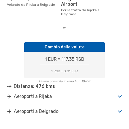
Il prezzo medio di un volo Rijeka
Airport
Volando da Rijeka a Belgrado
- B
sola
Per la tratta da Rijeka a
prez
Belgrado
Cambio della valuta
1 EUR = 117.35 RSD
1 RSD = 0.01 EUR
Ultimo controllo in data Lun 10/08
Distanza:
476 kms
Aeroporti a Rijeka
Aeroporti a Belgrado