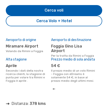
Cerca voli
Cerca Volo + Hotel
Aeroporto di origine
Aeroporto di destinazione
Il 
pre
Miramare Airport
Foggia Gino Lisa
g
Airport
Volando da Rimini a Foggia
Secondo i nostri dati reali
Per la tratta da Rimini a Foggia
genn
Alta stagione
Prezzo medio di sola andata
gett
aprile
54 €
per 
Secondo i dati della nostra
Il prezzo medio di un volo Rimini
ricerca clienti, la stagione di
- Foggia con eDreams è
punta per volare tra Rimini e
solamente 54 €, in base al
Foggia è aprile .
prezzo medio degli ultimi mesi.
Distanza:
378 kms