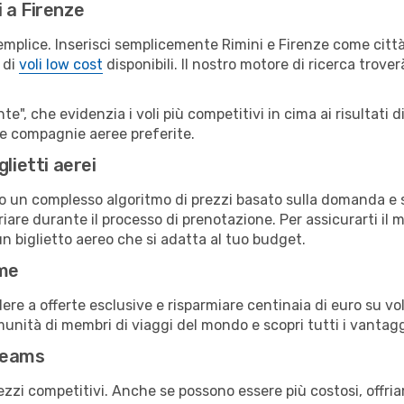
 a Firenze
emplice. Inserisci semplicemente Rimini e Firenze come città
 di
voli low cost
disponibili. Il nostro motore di ricerca troverà
e", che evidenzia i voli più competitivi in cima ai risultati di
tue compagnie aeree preferite.
lietti aerei
ndo un complesso algoritmo di prezzi basato sulla domanda e su
are durante il processo di prenotazione. Per assicurarti il mi
n biglietto aereo che si adatta al tuo budget.
ime
a offerte esclusive e risparmiare centinaia di euro su voli
omunità di membri di viaggi del mondo e scopri tutti i vantag
reams
ezzi competitivi. Anche se possono essere più costosi, offr