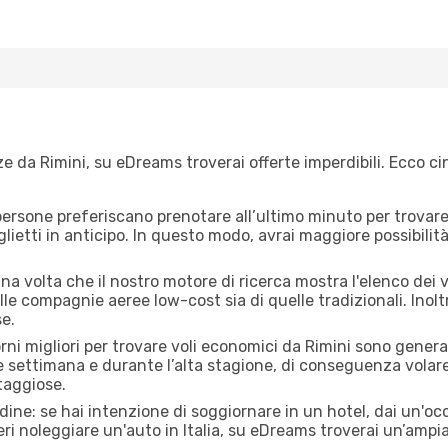
e da Rimini, su eDreams troverai offerte imperdibili. Ecco ci
ersone preferiscano prenotare all’ultimo minuto per trovare 
lietti in anticipo. In questo modo, avrai maggiore possibilit
 volta che il nostro motore di ricerca mostra l'elenco dei vol
lle compagnie aeree low-cost sia di quelle tradizionali. Inoltre
e.
orni migliori per trovare voli economici da Rimini sono general
e settimana e durante l’alta stagione, di conseguenza volar
taggiose.
adine: se hai intenzione di soggiornare in un hotel, dai un'o
ri noleggiare un'auto in Italia, su eDreams troverai un’ampia