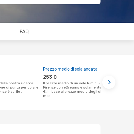
FAQ
Prezzo medio di sola andata
Il miglior
253 €
gennaio
Il prezzo medio di un volo Rimini -
Secondo i nostri dati reali novembre è il
ione di punta per volare
Firenze con eDreams è solamente 253
momento più
enze è aprile .
€, in base al prezzo medio degli ultimi
un volo per 
mesi.