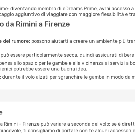
rime: diventando membro di eDreams Prime, avrai accesso a f
taggio aggiuntivo di viaggiare con maggiore flessibilità e tra
 da Rimini a Firenze
ne del rumore:
possono aiutarti a creare un ambiente più tran
a può essere particolarmente secca, quindi assicurati di bere 
pensa allo spazio per le gambe e alla vicinanza ai servizi a 
igienici potrebbe essere una buona idea.
:
durante il volo alzati per sgranchire le gambe in modo da m
e
a Rimini - Firenze può variare a seconda del volo: se è diret
iacevole, ti consigliamo di portare con te alcuni accessori e