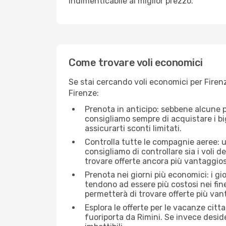
indimenticabile al miglior prezzo.
Come trovare voli economici
Se stai cercando voli economici per Firenz
Firenze:
Prenota in anticipo: sebbene alcune p
consigliamo sempre di acquistare i big
assicurarti sconti limitati.
Controlla tutte le compagnie aeree: una
consigliamo di controllare sia i voli de
trovare offerte ancora più vantaggios
Prenota nei giorni più economici: i gi
tendono ad essere più costosi nei fin
permetterà di trovare offerte più van
Esplora le offerte per le vacanze citt
fuoriporta da Rimini. Se invece deside