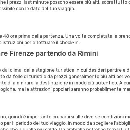
che i prezzi last minute possono essere più alti, soprattutto 
lessibile con le date del tuo viaggio.
alle 48 ore prima della partenza. Una volta completata la pr
istruzioni per effettuare il check-in.
tare Firenze partendo da Rimini
al clima, dalla stagione turistica in cui desideri partire e 
e da folle di turisti e da prezzi generalmente più alti per voli
sente di ammirare la destinazione in modo più autentico. Alcu
logiche, ma le attrazioni popolari saranno probabilmente me
anno, quindi è importante prepararsi alle diverse condizioni m
teo per il periodo del tuo viaggio, in modo da scegliere l'abbi
sche che a quelle più calde. Un ombrello potrebbe tornarti uti