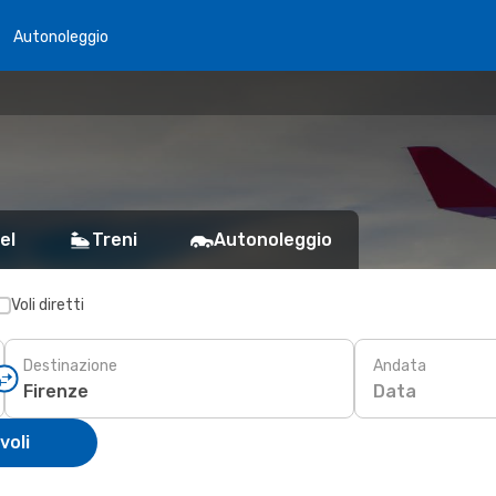
Autonoleggio
el
Treni
Autonoleggio
Voli diretti
Destinazione
Andata
Data
voli