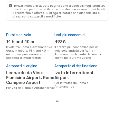
TNR
- ROM
I prezzi indicati in questa pagina sono disponibili negli ultimi 20
giorni per i periodi specificati e non devono essere considerati
il ​​prezzo finale offerto. Si prega di notare che disponibilità e
prezzi sono soggetti a modifiche.
Durata del volo
I voli più economici
Alt
14 h and 40 m
493€
ap
Il volo tra Roma e Antananarivo
Il prezzo più economico per un
Secondo i dati della nostra
dura, in media, 14 h and 40 m
volo solo andata tra Roma -
rice
minuti, ma può variare a
Antananarivo trovato dai nostri
punt
seconda di molti fattori
clienti nelle ultime 72 ore
Anta
Il 
pre
Aeroporti di origine
Aeroporto di destinazione
a
Leonardo da Vinci-
Ivato International
Fiumicino Airport, Rome
Airport
Secondo i nostri dati reali
dic
Ciampino Airport
Per la tratta da Roma a
gett
Antananarivo
Per voli da Roma a Antananarivo
per
Ro