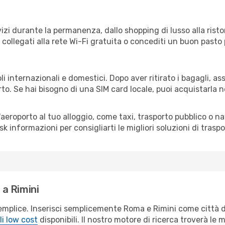
izi durante la permanenza, dallo shopping di lusso alla risto
e collegati alla rete Wi-Fi gratuita o concediti un buon pasto 
li internazionali e domestici. Dopo aver ritirato i bagagli, a
rto. Se hai bisogno di una SIM card locale, puoi acquistarla 
all'aeroporto al tuo alloggio, come taxi, trasporto pubblico o n
sk informazioni per consigliarti le migliori soluzioni di traspo
a Rimini
emplice. Inserisci semplicemente Roma e Rimini come città d
li low cost
disponibili. Il nostro motore di ricerca troverà le mi