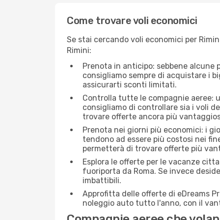
Come trovare voli economici
Se stai cercando voli economici per Rimini
Rimini:
Prenota in anticipo: sebbene alcune p
consigliamo sempre di acquistare i big
assicurarti sconti limitati.
Controlla tutte le compagnie aeree: un
consigliamo di controllare sia i voli de
trovare offerte ancora più vantaggios
Prenota nei giorni più economici: i gi
tendono ad essere più costosi nei fin
permetterà di trovare offerte più van
Esplora le offerte per le vacanze citt
fuoriporta da Roma. Se invece desider
imbattibili.
Approfitta delle offerte di eDreams P
noleggio auto tutto l'anno, con il van
Compagnie aeree che volan