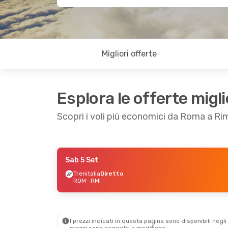
Migliori offerte
Esplora le offerte migli
Scopri i voli più economici da Roma a Rim
Sab 5 Set
Sab 5 Set
- Dom 6 Set
Ven 18 Set
- Dom
Trenitalia
Diretto
ROM
- RMI
Trenitalia
Diretto
Trenitalia
Dirett
ROM
- RMI
ROM
- RMI
Trenitalia
1 Scalo
Trenitalia
Dirett
RMI
- ROM
RMI
- ROM
I prezzi indicati in questa pagina sono disponibili negli 