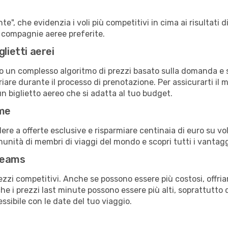
e", che evidenzia i voli più competitivi in cima ai risultati di
ue compagnie aeree preferite.
lietti aerei
ndo un complesso algoritmo di prezzi basato sulla domanda e su
are durante il processo di prenotazione. Per assicurarti il mi
n biglietto aereo che si adatta al tuo budget.
ime
a offerte esclusive e risparmiare centinaia di euro su voli
omunità di membri di viaggi del mondo e scopri tutti i vantag
reams
ezzi competitivi. Anche se possono essere più costosi, offr
che i prezzi last minute possono essere più alti, soprattutto 
lessibile con le date del tuo viaggio.