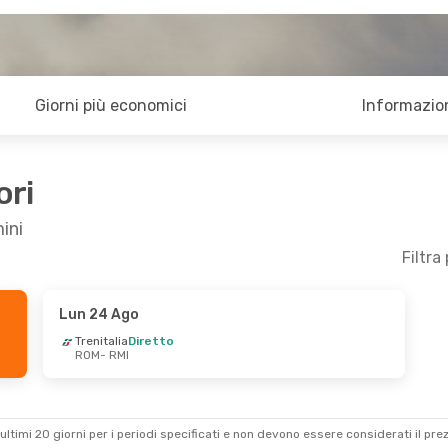
Giorni più economici
Informazion
ori
ini
Filtra
Lun 24 Ago
 20 Set
Mar 1 Set
- Gio 3 Set
Trenitalia
Diretto
ROM
- RMI
o
Trenitalia
Diretto
ROM
- RMI
o
Trenitalia
Diretto
RMI
- ROM
ultimi 20 giorni per i periodi specificati e non devono essere considerati il ​​pre