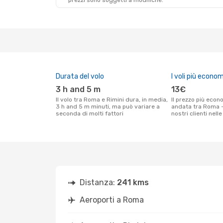
prezzi sono soggetti a modifiche.
Durata del volo
I voli più econom
3 h and 5 m
13€
Il volo tra Roma e Rimini dura, in media,
Il prezzo più economico per un volo solo
3 h and 5 m minuti, ma può variare a
andata tra Roma -
seconda di molti fattori
nostri clienti nell
Distanza:
241 kms
Aeroporti a Roma