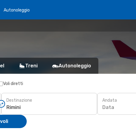
Autonoleggio
el
Treni
Autonoleggio
Voli diretti
Destinazione
Andata
Data
voli