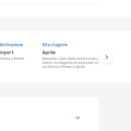
destinazione
Alta stagione
Prezzo med
Airport
aprile
200 €
da Roma a Rimini
Secondo i dati della nostra ricerca
Il prezzo medio di un volo Roma - Rimini
clienti, la stagione di punta per volare
con eDreams
tra Roma e Rimini è aprile .
base al prez