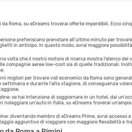
 da Roma, su eDreams troverai offerte imperdibili. Ecco cinq
ersone preferiscano prenotare all’ultimo minuto per trovare 
lietti in anticipo. In questo modo, avrai maggiore possibilit
a volta che il nostro motore di ricerca mostra l'elenco dei vo
lle compagnie aeree low-cost sia di quelle tradizionali. Inoltre
e.
orni migliori per trovare voli economici da Roma sono general
e settimana e durante l’alta stagione, di conseguenza volar
taggiose.
adine: se hai intenzione di soggiornare in un hotel, dai un'o
i noleggiare un'auto in Italia, su eDreams troverai un’ampia 
rime: diventando membro di eDreams Prime, avrai accesso a f
taggio aggiuntivo di viaggiare con maggiore flessibilità e tra
o da Roma a Rimini