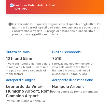
Klm Royal Dutch Airlines
2 Scali
ROM
- APL
I prezzi indicati in questa pagina sono disponibili negli ultimi 20
giorni per i periodi specificati e non devono essere considerati
il ​​prezzo finale offerto. Si prega di notare che disponibilità e
prezzi sono soggetti a modifiche.
Durata del volo
I voli più economici
Alt
12 h and 55 m
751€
ap
Il volo tra Roma e Nampula dura,
Il prezzo più economico per un
Secondo i dati della nostra
in media, 12 h and 55 m minuti,
volo solo andata tra Roma -
rice
ma può variare a seconda di
Nampula trovato dai nostri
punt
molti fattori
clienti nelle ultime 72 ore
Namp
Il 
Aeroporti di origine
Aeroporto di destinazione
pre
Leonardo da Vinci-
Nampula Airport
d
Fiumicino Airport, Rome
Per la tratta da Roma a Nampula
Secondo i nostri dati reali
Ciampino Airport
genn
gett
Per voli da Roma a Nampula
per