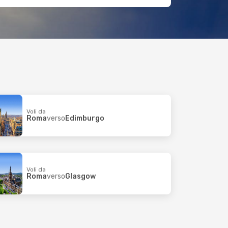
Voli da
Roma
verso
Edimburgo
Voli da
Roma
verso
Glasgow