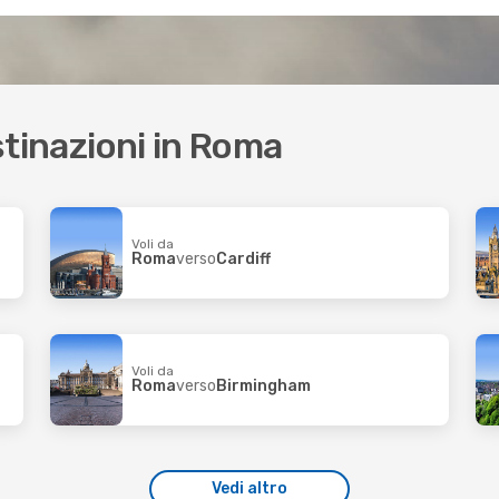
estinazioni in Roma
Voli da
Roma
verso
Cardiff
Voli da
Roma
verso
Birmingham
Vedi altro