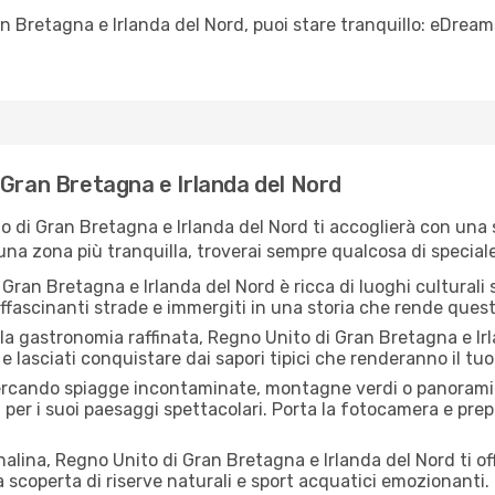
Bretagna e Irlanda del Nord, puoi stare tranquillo: eDreams
 Gran Bretagna e Irlanda del Nord
o di Gran Bretagna e Irlanda del Nord ti accoglierà con una
una zona più tranquilla, troverai sempre qualcosa di special
Gran Bretagna e Irlanda del Nord è ricca di luoghi culturali 
 affascinanti strade e immergiti in una storia che rende ques
lla gastronomia raffinata, Regno Unito di Gran Bretagna e Ir
li e lasciati conquistare dai sapori tipici che renderanno il tu
ercando spiagge incontaminate, montagne verdi o panorami 
per i suoi paesaggi spettacolari. Porta la fotocamera e prep
alina, Regno Unito di Gran Bretagna e Irlanda del Nord ti off
a scoperta di riserve naturali e sport acquatici emozionanti.