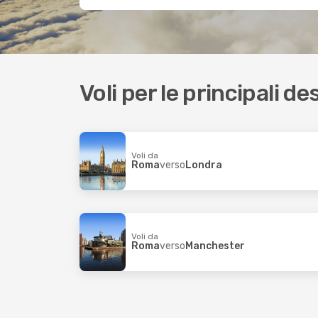
Voli per le principali d
Voli da
Roma
verso
Londra
Voli da
Roma
verso
Manchester