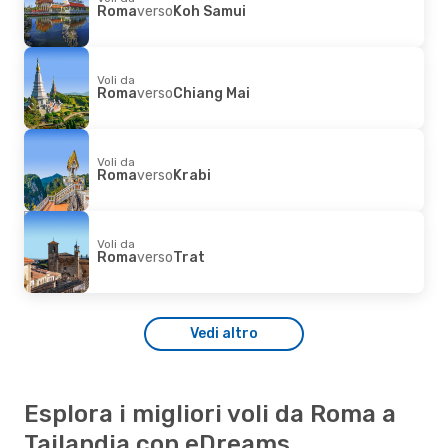
Roma
verso
Koh Samui
Voli da
Roma
verso
Chiang Mai
Voli da
Roma
verso
Krabi
Voli da
Roma
verso
Trat
Vedi altro
Esplora i migliori voli da Roma a
Tailandia con eDreams