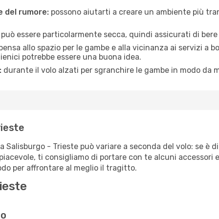
ne del rumore:
possono aiutarti a creare un ambiente più tran
a può essere particolarmente secca, quindi assicurati di bere 
pensa allo spazio per le gambe e alla vicinanza ai servizi a 
igienici potrebbe essere una buona idea.
:
durante il volo alzati per sgranchire le gambe in modo da m
rieste
a Salisburgo - Trieste può variare a seconda del volo: se è d
iacevole, ti consigliamo di portare con te alcuni accessori e
o per affrontare al meglio il tragitto.
ieste
go