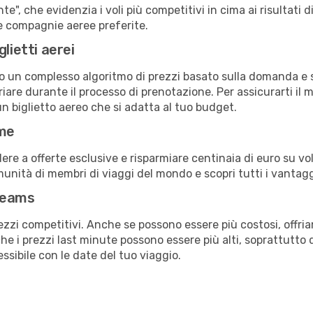
e", che evidenzia i voli più competitivi in cima ai risultati di
tue compagnie aeree preferite.
lietti aerei
ndo un complesso algoritmo di prezzi basato sulla domanda e su
are durante il processo di prenotazione. Per assicurarti il mi
n biglietto aereo che si adatta al tuo budget.
ime
a offerte esclusive e risparmiare centinaia di euro su voli
omunità di membri di viaggi del mondo e scopri tutti i vantag
reams
ezzi competitivi. Anche se possono essere più costosi, offr
che i prezzi last minute possono essere più alti, soprattutto 
lessibile con le date del tuo viaggio.