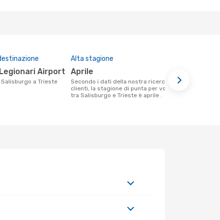
destinazione
Alta stagione
Prezzo med
 Legionari Airport
aprile
584 €
a Salisburgo a Trieste
Secondo i dati della nostra ricerca
Il prezzo medio di un volo Salisburgo -
clienti, la stagione di punta per volare
Trieste con
tra Salisburgo e Trieste è aprile .
€, in base al
mesi.