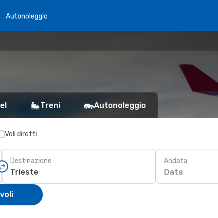
Autonoleggio
el
Treni
Autonoleggio
Voli diretti
Destinazione
Andata
Data
voli