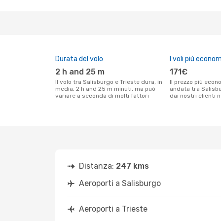
Durata del volo
I voli più econom
2 h and 25 m
171€
Il volo tra Salisburgo e Trieste dura, in
Il prezzo più economico per un volo solo
media, 2 h and 25 m minuti, ma può
andata tra Salisbu
variare a seconda di molti fattori
dai nostri clienti 
Distanza:
247 kms
Aeroporti a Salisburgo
Aeroporti a Trieste