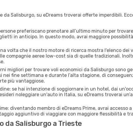
e da Salisburgo, su eDreams troverai offerte imperdibili. Ecc
ersone preferiscano prenotare all’ultimo minuto per trovare 
lietti in anticipo. In questo modo, avrai maggiore possibilit
 volta che il nostro motore di ricerca mostra l'elenco dei vol
lle compagnie aeree low-cost sia di quelle tradizionali. Inoltre
e.
orni migliori per trovare voli economici da Salisburgo sono g
si nei fine settimana e durante l’alta stagione, di consegue
erte più vantaggiose.
adine: se hai intenzione di soggiornare in un hotel, dai un'o
sideri noleggiare un'auto in Italia, su eDreams troverai un’
rime: diventando membro di eDreams Prime, avrai accesso a f
taggio aggiuntivo di viaggiare con maggiore flessibilità e tra
 da Salisburgo a Trieste