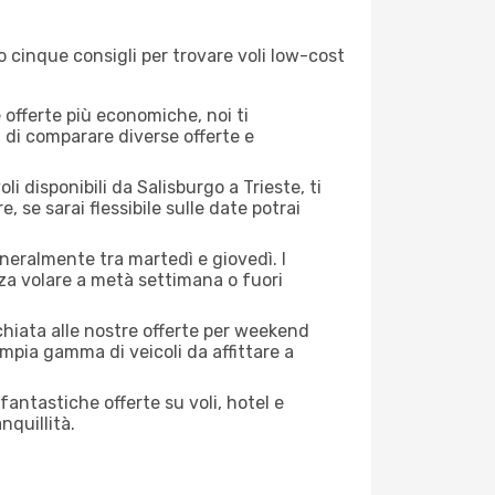
o cinque consigli per trovare voli low-cost
offerte più economiche, noi ti
à di comparare diverse offerte e
i disponibili da Salisburgo a Trieste, ti
, se sarai flessibile sulle date potrai
eneralmente tra martedì e giovedì. I
nza volare a metà settimana o fuori
cchiata alle nostre offerte per weekend
ampia gamma di veicoli da affittare a
antastiche offerte su voli, hotel e
nquillità.