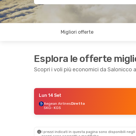
Migliori offerte
Esplora le offerte migli
Scopri i voli più economici da Salonicco 
Lun 14 Set
Ven 9 Ott
- Dom 11 Ott
Sab 19 Set
- Lun
Aegean Airlines
Diretto
SKG
- KGS
Aegean Airlines
Diretto
Aegean Airlines
D
SKG
- KGS
SKG
- KGS
Aegean Airlines
Diretto
Aegean Airlines
D
KGS
- SKG
KGS
- SKG
I prezzi indicati in questa pagina sono disponibili negli 