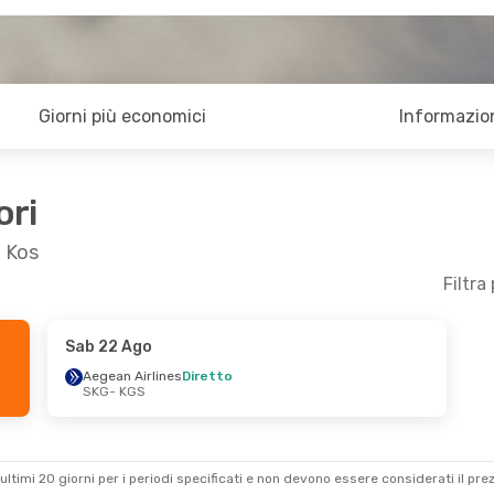
Giorni più economici
Informazion
ori
a Kos
Filtra
Sab 22 Ago
 21 Set
Lun 28 Set
- Mer 30 Set
Aegean Airlines
Diretto
SKG
- KGS
iretto
Aegean Airlines
Diretto
SKG
- KGS
iretto
Aegean Airlines
Diretto
KGS
- SKG
ultimi 20 giorni per i periodi specificati e non devono essere considerati il ​​pre