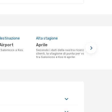
destinazione
Alta stagione
Compagnie 
questa tra
 Airport
aprile
Aegean A
da Salonicco a Kos
Secondo i dati della nostra ricerca
clienti, la stagione di punta per volare
Le compagnie aeree che volano tra
tra Salonicco e Kos è aprile .
Salonicco e 