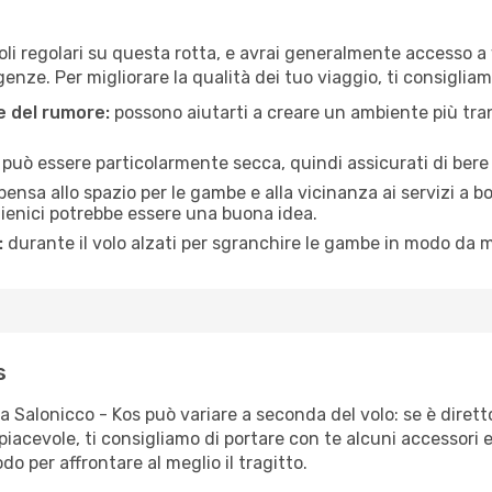
li regolari su questa rotta, e avrai generalmente accesso a va
nze. Per migliorare la qualità dei tuo viaggio, ti consigliam
ne del rumore:
possono aiutarti a creare un ambiente più tran
a può essere particolarmente secca, quindi assicurati di bere 
pensa allo spazio per le gambe e alla vicinanza ai servizi a 
igienici potrebbe essere una buona idea.
:
durante il volo alzati per sgranchire le gambe in modo da m
s
ta Salonicco - Kos può variare a seconda del volo: se è dirett
iacevole, ti consigliamo di portare con te alcuni accessori e
o per affrontare al meglio il tragitto.