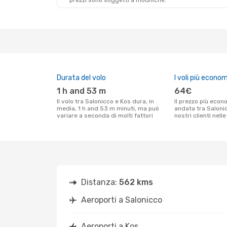
prezzi sono soggetti a modifiche.
Dom 6 Set
- Mar 15 Set
Aegean Airlines
Diretto
SKG
- KGS
Aegean Airlines
1 Scalo
KGS
- SKG
Durata del volo
I voli più econom
1 h and 53 m
64€
Il volo tra Salonicco e Kos dura, in
Il prezzo più economico per un volo solo
media, 1 h and 53 m minuti, ma può
andata tra Saloni
variare a seconda di molti fattori
nostri clienti nell
Distanza:
562 kms
Aeroporti a Salonicco
Aeroporti a Kos