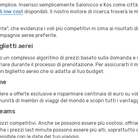
emplice. Inserisci semplicemente Salonicco e Kos come città 
li low cost
disponibili. Il nostro motore di ricerca troverà le mi
e", che evidenzia i voli più competitivi in cima ai risultati di
compagnie aeree preferite.
lietti aerei
ndo un complesso algoritmo di prezzi basato sulla domanda e su
are durante il processo di prenotazione. Per assicurarti il mi
n biglietto aereo che si adatta al tuo budget.
ime
a offerte esclusive e risparmiare centinaia di euro su voli
omunità di membri di viaggi del mondo e scopri tutti i vantag
reams
ezzi competitivi. Anche se possono essere più costosi, offr
che i prezzi last minute possono essere più alti, soprattutto 
lessibile con le date del tuo viaggio.