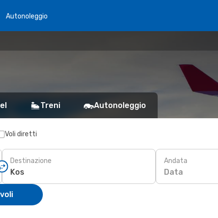
Autonoleggio
el
Treni
Autonoleggio
Voli diretti
Destinazione
Andata
Data
voli