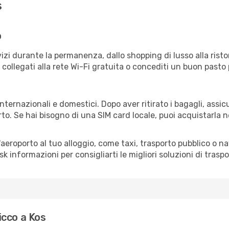
s
o
izi durante la permanenza, dallo shopping di lusso alla risto
e collegati alla rete Wi-Fi gratuita o concediti un buon pasto 
internazionali e domestici. Dopo aver ritirato i bagagli, assi
rto. Se hai bisogno di una SIM card locale, puoi acquistarla 
all'aeroporto al tuo alloggio, come taxi, trasporto pubblico o n
sk informazioni per consigliarti le migliori soluzioni di traspo
icco a Kos