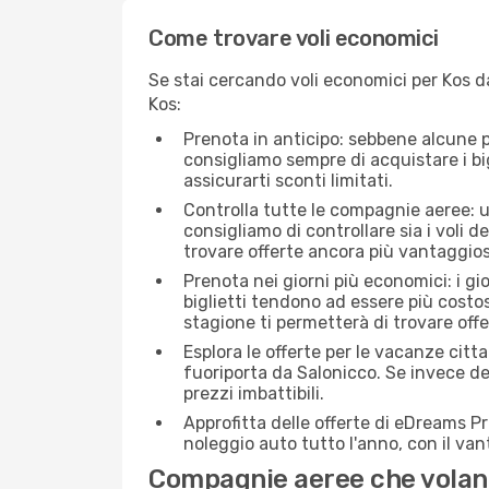
Come trovare voli economici
Se stai cercando voli economici per Kos da
Kos:
Prenota in anticipo: sebbene alcune p
consigliamo sempre di acquistare i big
assicurarti sconti limitati.
Controlla tutte le compagnie aeree: un
consigliamo di controllare sia i voli de
trovare offerte ancora più vantaggios
Prenota nei giorni più economici: i gi
biglietti tendono ad essere più costo
stagione ti permetterà di trovare off
Esplora le offerte per le vacanze citt
fuoriporta da Salonicco. Se invece de
prezzi imbattibili.
Approfitta delle offerte di eDreams P
noleggio auto tutto l'anno, con il van
Compagnie aeree che volano