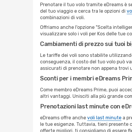
Prenotare il tuo volo tramite eDreams è s
del tuo viaggio e cerca tra le opzioni di
vo
combinazioni di voli.
Offriamo anche l'opzione "Scelta intelligent
visualizzare solo i voli per Kos delle tue 
Cambiamenti di prezzo sui tuoi big
Le tariffe dei voli sono stabilite utilizza
conseguenza, il costo del tuo volo può vari
assicurati di prenotare non appena trovi u
Sconti per i membri eDreams Pr
Come membro eDreams Prime, puoi accedere 
altri vantaggi. Unisciti alla più grande c
Prenotazioni last minute con eD
eDreams offre anche
voli last minute
a pr
le tue esigenze. Tuttavia, tieni presente 
offerte migliori, ti consigliamo di essere f