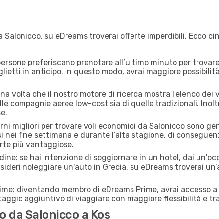
 Salonicco, su eDreams troverai offerte imperdibili. Ecco cin
ersone preferiscano prenotare all’ultimo minuto per trovare 
lietti in anticipo. In questo modo, avrai maggiore possibilit
a volta che il nostro motore di ricerca mostra l'elenco dei vol
lle compagnie aeree low-cost sia di quelle tradizionali. Inoltre
e.
orni migliori per trovare voli economici da Salonicco sono ge
si nei fine settimana e durante l’alta stagione, di consegue
erte più vantaggiose.
adine: se hai intenzione di soggiornare in un hotel, dai un'o
sideri noleggiare un'auto in Grecia, su eDreams troverai un’
rime: diventando membro di eDreams Prime, avrai accesso a f
taggio aggiuntivo di viaggiare con maggiore flessibilità e tra
 da Salonicco a Kos