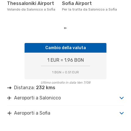
Thessaloniki Airport
Sofia Airport
Secondo i nostri dati reali
Volando da Salonicco a Sofia
Per la tratta da Salonicco a Sofia
genn
gett
per 
Cambio della valuta
1 EUR = 1.96 BGN
1 BGN = 0.51 EUR
Ultimo controllo in data Ven 7/08
Distanza:
232 kms
Aeroporti a Salonicco
Aeroporti a Sofia