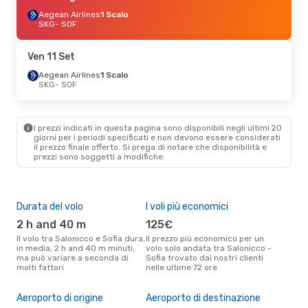
Aegean Airlines
1 Scalo
SKG
- SOF
Ven 11 Set
Aegean Airlines
1 Scalo
SKG
- SOF
I prezzi indicati in questa pagina sono disponibili negli ultimi 20
giorni per i periodi specificati e non devono essere considerati
il ​​prezzo finale offerto. Si prega di notare che disponibilità e
prezzi sono soggetti a modifiche.
Durata del volo
I voli più economici
Alt
2 h and 40 m
125€
ap
Il volo tra Salonicco e Sofia dura,
Il prezzo più economico per un
Secondo i dati della nostra
in media, 2 h and 40 m minuti,
volo solo andata tra Salonicco -
rice
ma può variare a seconda di
Sofia trovato dai nostri clienti
punt
molti fattori
nelle ultime 72 ore
Sofi
Il 
pre
Aeroporto di origine
Aeroporto di destinazione
a