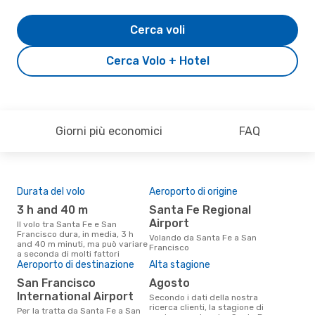
Cerca voli
Cerca Volo + Hotel
Giorni più economici
FAQ
Durata del volo
Aeroporto di origine
Pre
3 h and 40 m
Santa Fe Regional
2
Airport
Il volo tra Santa Fe e San
Il prezzo medio di un volo Santa
Francisco dura, in media, 3 h
Fe 
Volando da Santa Fe a San
and 40 m minuti, ma può variare
è so
Francisco
a seconda di molti fattori
prez
Aeroporto di destinazione
Alta stagione
San Francisco
agosto
International Airport
Secondo i dati della nostra
ricerca clienti, la stagione di
Per la tratta da Santa Fe a San