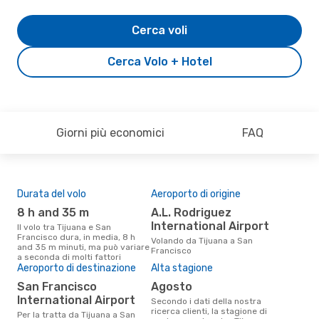
Cerca voli
Cerca Volo + Hotel
Giorni più economici
FAQ
Durata del volo
Aeroporto di origine
Pre
8 h and 35 m
A.L. Rodriguez
6
International Airport
Il volo tra Tijuana e San
Il prezzo medio di un volo Tijuana
Francisco dura, in media, 8 h
- S
Volando da Tijuana a San
and 35 m minuti, ma può variare
sola
Francisco
a seconda di molti fattori
prez
Aeroporto di destinazione
Alta stagione
San Francisco
agosto
International Airport
Secondo i dati della nostra
ricerca clienti, la stagione di
Per la tratta da Tijuana a San