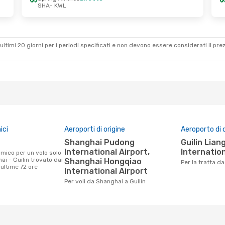
SHA
- KWL
ultimi 20 giorni per i periodi specificati e non devono essere considerati il ​​pre
ici
Aeroporti di origine
Aeroporto di 
Shanghai Pudong
Guilin Liangjiang
International Airport,
Internation
i - Guilin trovato dai
Shanghai Hongqiao
Per la tratta d
e ultime 72 ore
International Airport
Per voli da Shanghai a Guilin