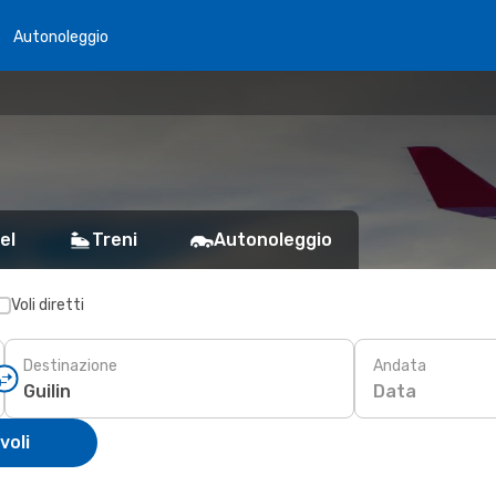
Autonoleggio
el
Treni
Autonoleggio
Voli diretti
Destinazione
Andata
Data
voli