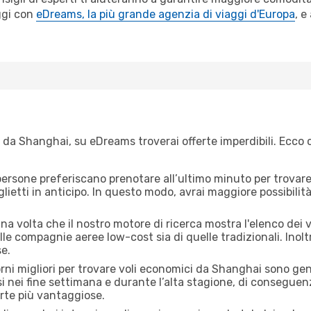
ggi con
eDreams, la più grande agenzia di viaggi d'Europa
, e
 da Shanghai, su eDreams troverai offerte imperdibili. Ecco 
ersone preferiscano prenotare all’ultimo minuto per trovare 
lietti in anticipo. In questo modo, avrai maggiore possibilit
a volta che il nostro motore di ricerca mostra l'elenco dei vo
lle compagnie aeree low-cost sia di quelle tradizionali. Inoltre
e.
orni migliori per trovare voli economici da Shanghai sono ge
si nei fine settimana e durante l’alta stagione, di consegue
erte più vantaggiose.