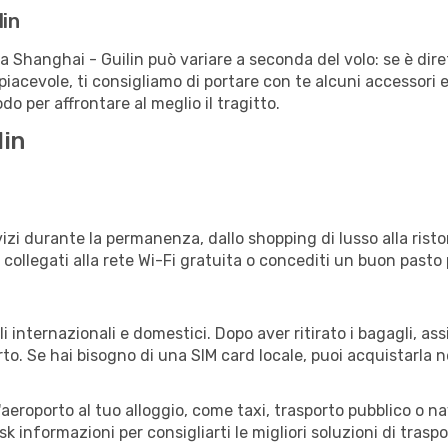
lin
ta Shanghai - Guilin può variare a seconda del volo: se è dire
iacevole, ti consigliamo di portare con te alcuni accessori e
o per affrontare al meglio il tragitto.
lin
i
izi durante la permanenza, dallo shopping di lusso alla risto
e collegati alla rete Wi-Fi gratuita o concediti un buon pasto 
li internazionali e domestici. Dopo aver ritirato i bagagli, a
rto. Se hai bisogno di una SIM card locale, puoi acquistarla 
all'aeroporto al tuo alloggio, come taxi, trasporto pubblico o n
sk informazioni per consigliarti le migliori soluzioni di traspo