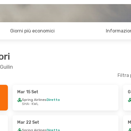
Giorni più economici
Informazion
ori
Guilin
Filtra
Mar 15 Set
G
 10 Set
Lun 19 Ott
- Gio 22 Ott
Spring Airlines
Diretto
SHA
- KWL
Diretto
Juneyao Airlines
Diretto
SHA
- KWL
Diretto
Spring Airlines
Diretto
KWL
- SHA
Mar 22 Set
M
Spring Airlines
Diretto