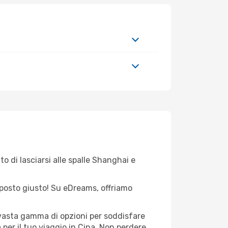
o di lasciarsi alle spalle Shanghai e
el posto giusto! Su eDreams, offriamo
 vasta gamma di opzioni per soddisfare
per il tuo viaggio in Cina. Non perdere