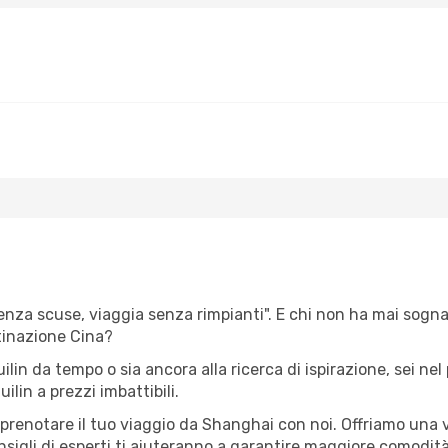
senza scuse, viaggia senza rimpianti". E chi non ha mai sognat
tinazione Cina?
uilin da tempo o sia ancora alla ricerca di ispirazione, sei n
ilin a prezzi imbattibili.
r prenotare il tuo viaggio da Shanghai con noi. Offriamo una
sigli di esperti ti aiuteranno a garantire maggiore comodità 