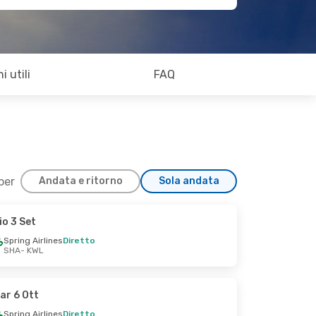
i utili
FAQ
 per
Andata e ritorno
Sola andata
io 3 Set
Spring Airlines
Diretto
SHA
- KWL
ar 6 Ott
Spring Airlines
Diretto