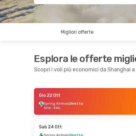
Migliori offerte
Esplora le offerte migli
Scopri i voli più economici da Shanghai a 
Gio 22 Ott
Mer 26 Ago
- Sab 29 Ago
Mar 8 Set
- Gio
Spring Airlines
Diretto
SHA
- KWL
Spring Airlines
Diretto
Spring Airlines
SHA
- KWL
SHA
- KWL
Spring Airlines
Diretto
Spring Airlines
KWL
- SHA
KWL
- SHA
Sab 24 Ott
Spring Airlines
Diretto