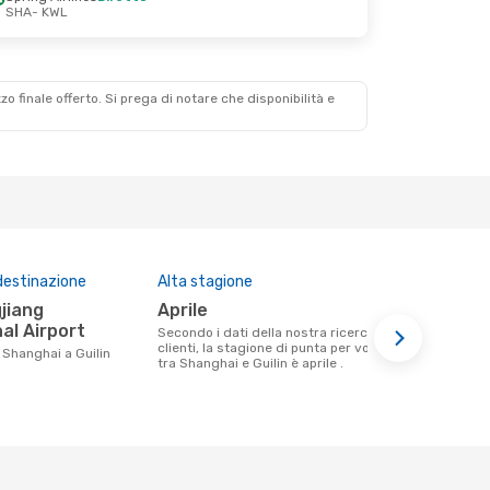
SHA
- KWL
zzo finale offerto. Si prega di notare che disponibilità e
destinazione
Alta stagione
Compagnie 
questa tra
aprile
Shanghai Airlines, China
al Airport
Secondo i dati della nostra ricerca
Eastern A
clienti, la stagione di punta per volare
a Shanghai a Guilin
tra Shanghai e Guilin è aprile .
Le compagnie aeree che volano tra
Shanghai e G