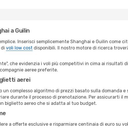
ai a Guilin
emplice. Inserisci semplicemente Shanghai e Guilin come citt
 di
voli low cost
disponibili. Il nostro motore di ricerca troverà
e", che evidenzia i voli più competitivi in cima ai risultati di
ue compagnie aeree preferite.
lietti aerei
ndo un complesso algoritmo di prezzi basato sulla domanda e su
are durante il processo di prenotazione. Per assicurarti il mi
n biglietto aereo che si adatta al tuo budget.
ime
a offerte esclusive e risparmiare centinaia di euro su voli