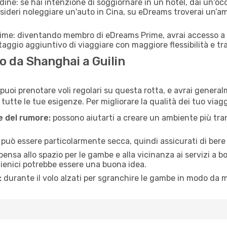
adine: se hai intenzione di soggiornare in un hotel, dai un'o
ideri noleggiare un'auto in Cina, su eDreams troverai un’amp
rime: diventando membro di eDreams Prime, avrai accesso a f
taggio aggiuntivo di viaggiare con maggiore flessibilità e tra
 da Shanghai a Guilin
puoi prenotare voli regolari su questa rotta, e avrai generalm
tte le tue esigenze. Per migliorare la qualità dei tuo viaggi
ne del rumore:
possono aiutarti a creare un ambiente più tran
a può essere particolarmente secca, quindi assicurati di bere 
pensa allo spazio per le gambe e alla vicinanza ai servizi a 
igienici potrebbe essere una buona idea.
:
durante il volo alzati per sgranchire le gambe in modo da m