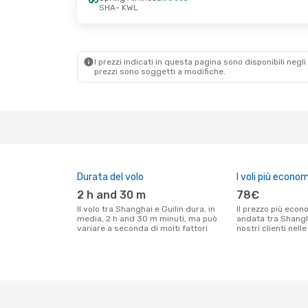
SHA
- KWL
I prezzi indicati in questa pagina sono disponibili negli 
prezzi sono soggetti a modifiche.
Durata del volo
I voli più econom
2 h and 30 m
78€
Il volo tra Shanghai e Guilin dura, in
Il prezzo più economico per un volo solo
media, 2 h and 30 m minuti, ma può
andata tra Shangha
variare a seconda di molti fattori
nostri clienti nell