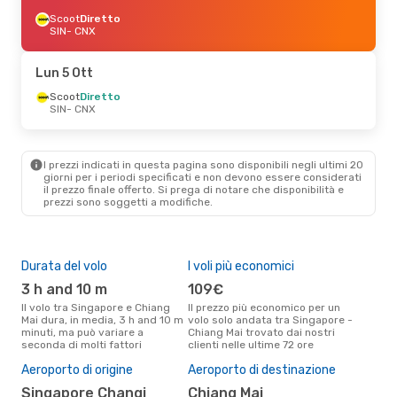
Scoot
Diretto
SIN
- CNX
Lun 5 Ott
Scoot
Diretto
SIN
- CNX
I prezzi indicati in questa pagina sono disponibili negli ultimi 20
giorni per i periodi specificati e non devono essere considerati
il ​​prezzo finale offerto. Si prega di notare che disponibilità e
prezzi sono soggetti a modifiche.
Durata del volo
I voli più economici
Alt
3 h and 10 m
109€
ap
Il volo tra Singapore e Chiang
Il prezzo più economico per un
Secondo i dati della nostra
Mai dura, in media, 3 h and 10 m
volo solo andata tra Singapore -
rice
minuti, ma può variare a
Chiang Mai trovato dai nostri
punt
seconda di molti fattori
clienti nelle ultime 72 ore
Chia
Pre
Aeroporto di origine
Aeroporto di destinazione
17
Singapore Changi
Chiang Mai