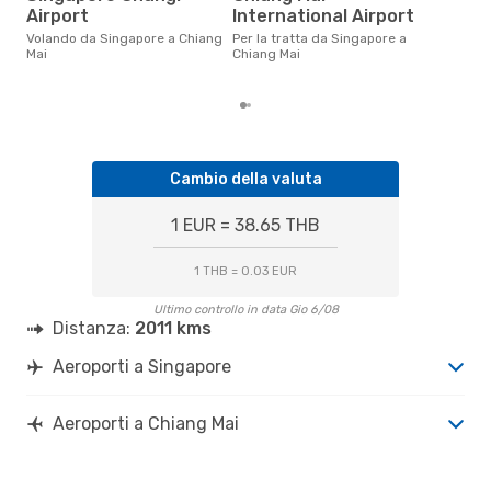
Il prezzo medio di un volo
Airport
International Airport
Sin
eDr
Volando da Singapore a Chiang
Per la tratta da Singapore a
base
Mai
Chiang Mai
mes
Cambio della valuta
1 EUR = 38.65 THB
1 THB = 0.03 EUR
Ultimo controllo in data Gio 6/08
Distanza:
2011 kms
Aeroporti a Singapore
Aeroporti a Chiang Mai