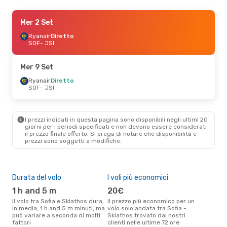
Mer 26 Ago
Mer 2 Set
- Sab 29 Ago
Ryanair
Ryanair
Diretto
Diretto
SOF
SOF
- JSI
- JSI
Ryanair
Diretto
JSI
- SOF
Mer 9 Set
Ryanair
Diretto
SOF
- JSI
I prezzi indicati in questa pagina sono disponibili negli ultimi 20
giorni per i periodi specificati e non devono essere considerati
il ​​prezzo finale offerto. Si prega di notare che disponibilità e
prezzi sono soggetti a modifiche.
Durata del volo
I voli più economici
Alt
1 h and 5 m
20€
ap
Il volo tra Sofia e Skiathos dura,
Il prezzo più economico per un
Secondo i dati della nostra
in media, 1 h and 5 m minuti, ma
volo solo andata tra Sofia -
rice
può variare a seconda di molti
Skiathos trovato dai nostri
punt
fattori
clienti nelle ultime 72 ore
Skia