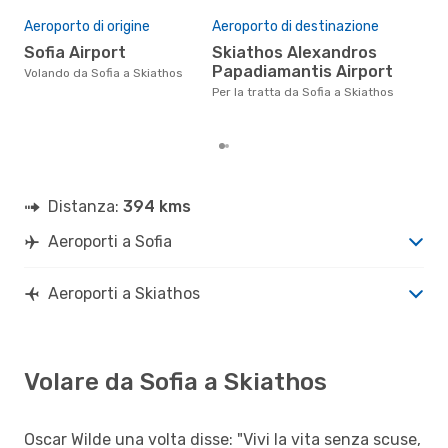
Pre
Aeroporto di origine
Aeroporto di destinazione
13
Sofia Airport
Skiathos Alexandros
Il prezzo medio di un volo Sofia -
Ski
Papadiamantis Airport
Volando da Sofia a Skiathos
sola
Per la tratta da Sofia a Skiathos
prez
Distanza:
394 kms
Aeroporti a Sofia
Aeroporti a Skiathos
Volare da Sofia a Skiathos
Oscar Wilde una volta disse: "Vivi la vita senza scuse,