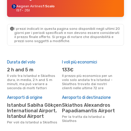
Aegean Airlines
1 Scalo
IST
- JSI
I prezzi indicati in questa pagina sono disponibili negli ultimi 20
giorni per i periodi specificati e non devono essere considerati
il ​​prezzo finale offerto. Si prega di notare che disponibilità e
prezzi sono soggetti a modifiche.
Durata del volo
I voli più economici
Alt
2 h and 5 m
133€
ap
Il volo tra Istanbul e Skiathos
Il prezzo più economico per un
Secondo i dati della nostra
dura, in media, 2 h and 5 m
volo solo andata tra Istanbul -
rice
minuti, ma può variare a
Skiathos trovato dai nostri
punt
seconda di molti fattori
clienti nelle ultime 72 ore
Skia
Il 
pre
Aeroporti di origine
Aeroporto di destinazione
a
Istanbul Sabiha Gökçen
Skiathos Alexandros
International Airport,
Papadiamantis Airport
Secondo i nostri dati reali
febb
Istanbul Airport
Per la tratta da Istanbul a
gett
Skiathos
Per voli da Istanbul a Skiathos
per
Ista