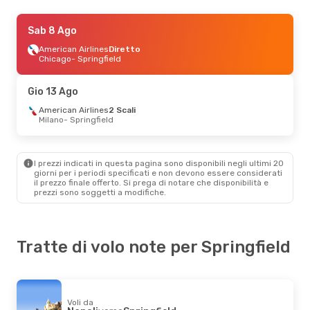
Sab 8 Ago
Sab 8 Ago
- Dom 9 Ago
American Airlines
American Airlines
Diretto
Diretto
Chicago
- Springfield
Chicago
- Springfield
American Airlines
Diretto
Gio 13 Ago
Springfield
- Chicago
American Airlines
2 Scali
Milano
- Springfield
I prezzi indicati in questa pagina sono disponibili negli ultimi 20
giorni per i periodi specificati e non devono essere considerati
il ​​prezzo finale offerto. Si prega di notare che disponibilità e
prezzi sono soggetti a modifiche.
Tratte di volo note per Springfield
Voli da