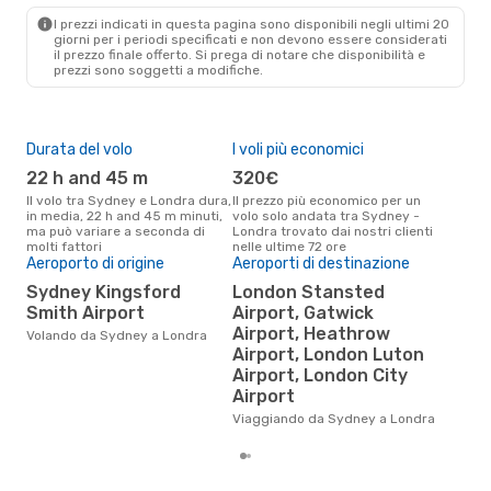
I prezzi indicati in questa pagina sono disponibili negli ultimi 20
giorni per i periodi specificati e non devono essere considerati
il ​​prezzo finale offerto. Si prega di notare che disponibilità e
prezzi sono soggetti a modifiche.
Durata del volo
I voli più economici
Alt
22 h and 45 m
320€
ap
Il volo tra Sydney e Londra dura,
Il prezzo più economico per un
Secondo i dati della nostra
in media, 22 h and 45 m minuti,
volo solo andata tra Sydney -
rice
ma può variare a seconda di
Londra trovato dai nostri clienti
punt
molti fattori
nelle ultime 72 ore
Lond
Aeroporto di origine
Aeroporti di destinazione
Pre
Sydney Kingsford
London Stansted
10
Smith Airport
Airport, Gatwick
Airport, Heathrow
Il prezzo medio di un volo
Volando da Sydney a Londra
Syd
Airport, London Luton
sola
Airport, London City
prez
Airport
Viaggiando da Sydney a Londra